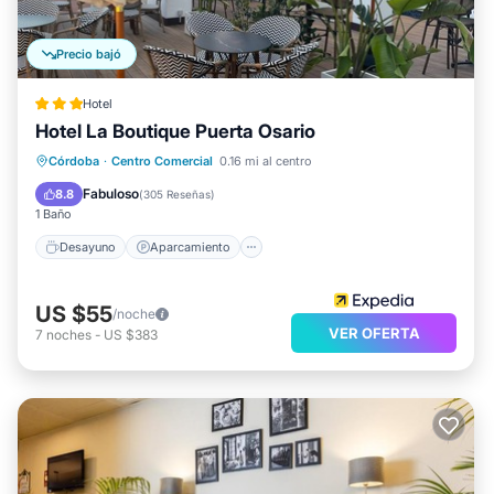
Precio bajó
Hotel
Hotel La Boutique Puerta Osario
Desayuno
Aparcamiento
Córdoba
·
Centro Comercial
0.16 mi al centro
Balcón/Terraza
Aire acondicionado
Fabuloso
8.8
(
305 Reseñas
)
1 Baño
Desayuno
Aparcamiento
US $55
/noche
VER OFERTA
7
noches
-
US $383