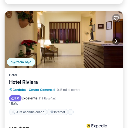
Precio bajó
Hotel
Hotel Riviera
Aire acondicionado
Internet
Apto para niños
Córdoba
·
Centro Comercial
0.17 mi al centro
Accesible en silla de ruedas
Excelente
8.0
(
213 Reseñas
)
1 Baño
Aire acondicionado
Internet