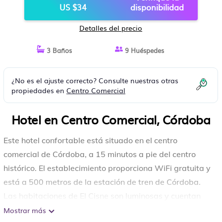
US $34
disponibilidad
Detalles del precio
3 Baños
9 Huéspedes
¿No es el ajuste correcto? Consulte nuestras otras
propiedades en
Centro Comercial
Hotel en Centro Comercial, Córdoba
Este hotel confortable está situado en el centro
comercial de Córdoba, a 15 minutos a pie del centro
histórico. El establecimiento proporciona WiFi gratuita y
está a 500 metros de la estación de tren de Córdoba.
Las habitaciones de El Cisne son luminosas y cuentan
con aire acondicionado, TV de pantalla plana, escritorio
Mostrar más