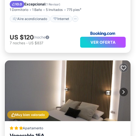
Apto para niños
Accesibilidad
Excepcional
10.0
(
1 Revisar
)
1 Dormitorio
1 Baño
5 Invitados
775 pies²
Aire acondicionado
Internet
US $120
/noche
VER OFERTA
7
noches
-
US $837
Muy bien valorado
Apartamento
Venerable 15A