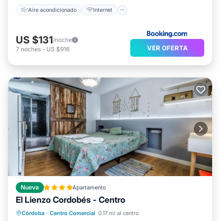
Aire acondicionado
Internet
US $131
/noche
VER OFERTA
7
noches
-
US $916
Nueva
Apartamento
El Lienzo Cordobés - Centro
Aire acondicionado
Internet
Córdoba
·
Centro Comercial
0.17 mi al centro