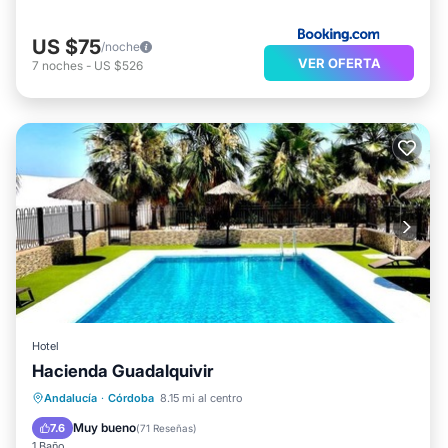
US $75
/noche
VER OFERTA
7
noches
-
US $526
Hotel
Hacienda Guadalquivir
Desayuno
Aparcamiento
Piscina
Andalucía
·
Córdoba
8.15 mi al centro
Balcón/Terraza
Muy bueno
7.6
(
71 Reseñas
)
1 Baño