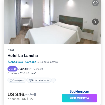
Hotel
Hotel La Lancha
Desayuno
Aparcamiento
Andalucía
·
Córdoba
5.34 mi al centro
Balcón/Terraza
Vistas
Bueno
6.0
(
1076 Reseñas
)
3 baños
200.93 pies²
Desayuno
Aparcamiento
US $46
/noche
VER OFERTA
7
noches
-
US $322