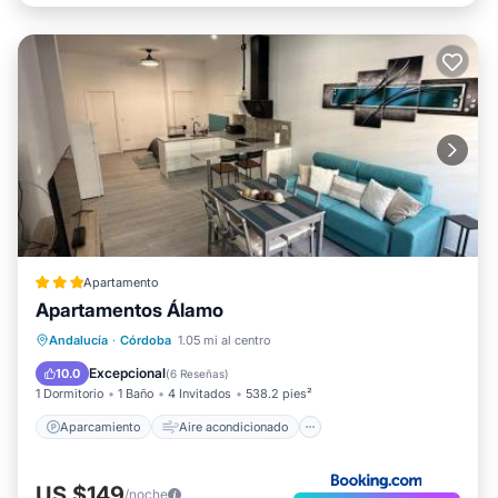
Apartamento
Apartamentos Álamo
Aparcamiento
Aire acondicionado
Andalucía
·
Córdoba
1.05 mi al centro
Internet
Apto para niños
Excepcional
10.0
(
6 Reseñas
)
1 Dormitorio
1 Baño
4 Invitados
538.2 pies²
Aparcamiento
Aire acondicionado
US $149
/noche