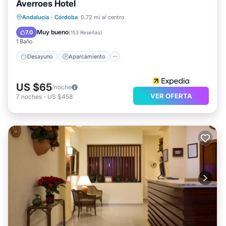
Averroes Hotel
Desayuno
Aparcamiento
Piscina
Andalucía
·
Córdoba
0.72 mi al centro
Balcón/Terraza
Muy bueno
7.0
(
153 Reseñas
)
1 Baño
Desayuno
Aparcamiento
US $65
/noche
VER OFERTA
7
noches
-
US $458