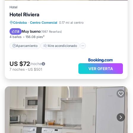
Hotel
Hotel Riviera
Aparcamiento
Aire acondicionado
Córdoba
·
Centro Comercial
0.17 mi al centro
Internet
Apto para niños
Muy bueno
7.8
(
1987 Reseñas
)
4 baños
156.08 pies²
Aparcamiento
Aire acondicionado
US $72
/noche
VER OFERTA
7
noches
-
US $501