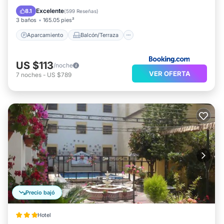
Cocina
Aire acondicionado
Excelente
8.1
(
599 Reseñas
)
3 baños
165.05 pies²
Aparcamiento
Balcón/Terraza
US $113
/noche
VER OFERTA
7
noches
-
US $789
Precio bajó
Hotel