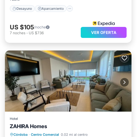
Desayuno
Aparcamiento
US $105
/noche
VER OFERTA
7
noches
-
US $736
Hotel
ZAHIRA Homes
Aparcamiento
Balcón/Terraza
Córdoba
·
Centro Comercial
0.02 mi al centro