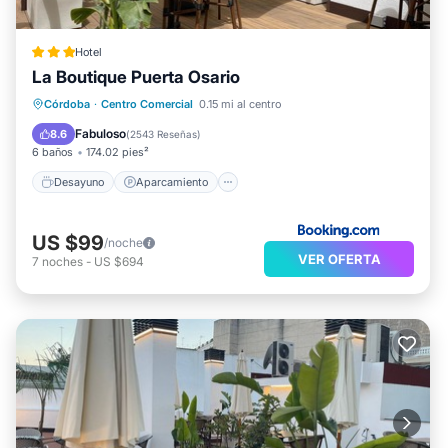
Hotel
La Boutique Puerta Osario
Desayuno
Aparcamiento
Córdoba
·
Centro Comercial
0.15 mi al centro
Balcón/Terraza
Aire acondicionado
Fabuloso
8.6
(
2543 Reseñas
)
6 baños
174.02 pies²
Desayuno
Aparcamiento
US $99
/noche
VER OFERTA
7
noches
-
US $694