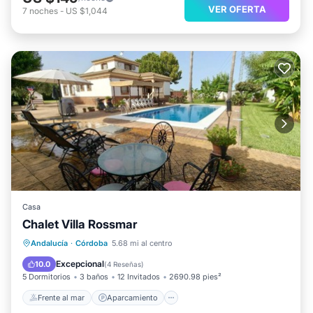
VER OFERTA
7
noches
-
US $1,044
Casa
Chalet Villa Rossmar
Frente al mar
Aparcamiento
Piscina
Andalucía
·
Córdoba
5.68 mi al centro
Vista al mar
Excepcional
10.0
(
4 Reseñas
)
5 Dormitorios
3 baños
12 Invitados
2690.98 pies²
Frente al mar
Aparcamiento