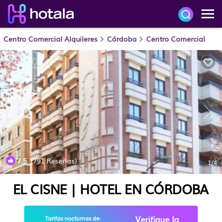
Centro Comercial Alquileres
Córdoba
Centro Comercial
7.5
(791 Reseñas)
1
/4
EL CISNE | HOTEL EN CÓRDOBA
Verifique la
Tarifas nocturnas de: