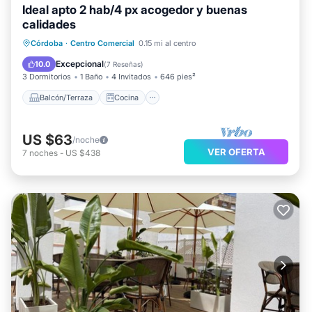
Ideal apto 2 hab/4 px acogedor y buenas
calidades
Balcón/Terraza
Cocina
Córdoba
·
Centro Comercial
0.15 mi al centro
Aire acondicionado
Apto para niños
Excepcional
10.0
(
7 Reseñas
)
3 Dormitorios
1 Baño
4 Invitados
646 pies²
Balcón/Terraza
Cocina
US $63
/noche
VER OFERTA
7
noches
-
US $438