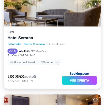
Hotel
Hotel Serrano
Aire acondicionado
Internet
Córdoba
·
Centro Comercial
0.19 mi al centro
Apto para niños
Accesibilidad
Fabuloso
8.5
(
2162 Reseñas
)
3 baños
107.64 pies²
Aire acondicionado
Internet
US $53
/noche
VER OFERTA
7
noches
-
US $371