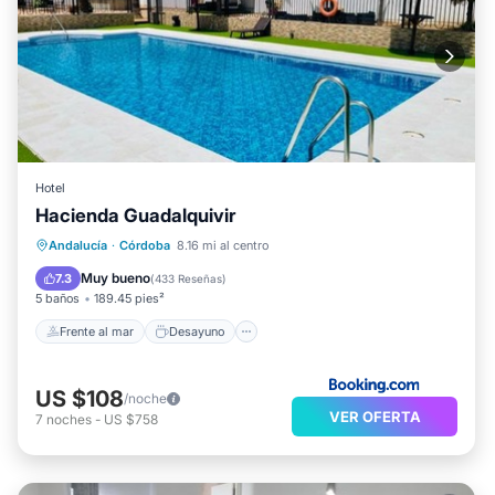
Hotel
Hacienda Guadalquivir
Frente al mar
Desayuno
Andalucía
·
Córdoba
8.16 mi al centro
Aparcamiento
Piscina
Muy bueno
7.3
(
433 Reseñas
)
5 baños
189.45 pies²
Frente al mar
Desayuno
US $108
/noche
VER OFERTA
7
noches
-
US $758