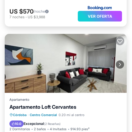
US $570
/noche
VER OFERTA
7
noches
-
US $3,988
Apartamento
Apartamento Loft Cervantes
Aire acondicionado
Internet
Córdoba
·
Centro Comercial
0.20 mi al centro
Apto para niños
Seguridad/Protección
Excepcional
10.0
(
2 Reseñas
)
2 Dormitorios
2 baños
4 Invitados
914.93 pies²