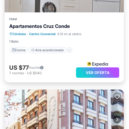
Hotel
Apartamentos Cruz Conde
Cocina
Aire acondicionado
Internet
Córdoba
·
Centro Comercial
0.13 mi al centro
Apto para niños
1 Baño
Cocina
Aire acondicionado
US $77
/noche
VER OFERTA
7
noches
-
US $540