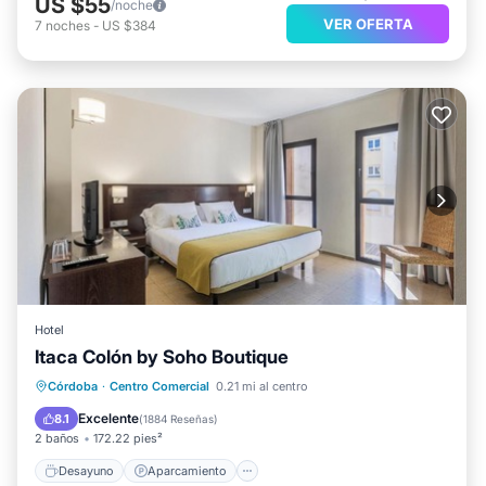
US $55
/noche
VER OFERTA
7
noches
-
US $384
Hotel
Itaca Colón by Soho Boutique
Desayuno
Aparcamiento
Córdoba
·
Centro Comercial
0.21 mi al centro
Aire acondicionado
Internet
Excelente
8.1
(
1884 Reseñas
)
2 baños
172.22 pies²
Desayuno
Aparcamiento