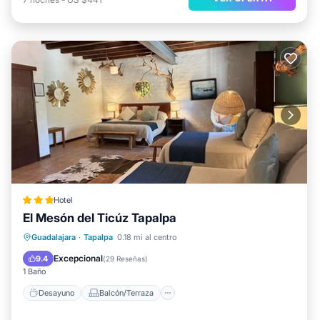
Hotel
El Mesón del Ticúz Tapalpa
Desayuno
Balcón/Terraza
Internet
Guadalajara
·
Tapalpa
0.18 mi al centro
Apto para niños
Excepcional
9.4
(
29 Reseñas
)
1 Baño
Desayuno
Balcón/Terraza