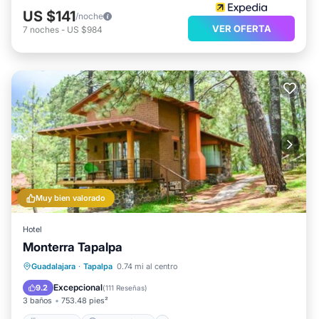
US $141
/noche
VER OFERTA
7
noches
-
US $984
Muy bien valorado
Hotel
Monterra Tapalpa
Desayuno
Aparcamiento
Guadalajara
·
Tapalpa
0.74 mi al centro
Balcón/Terraza
Vistas
Excepcional
9.2
(
111 Reseñas
)
3 baños
753.48 pies²