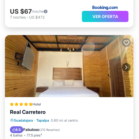
US $67
/noche
VER OFERTA
7
noches
-
US $472
Hotel
Real Carretero
Aparcamiento
Balcón/Terraza
Guadalajara
·
Tapalpa
0.60 mi al centro
Vistas
Internet
Fabuloso
8.5
(
210 Reseñas
)
4 baños
77.5 pies²