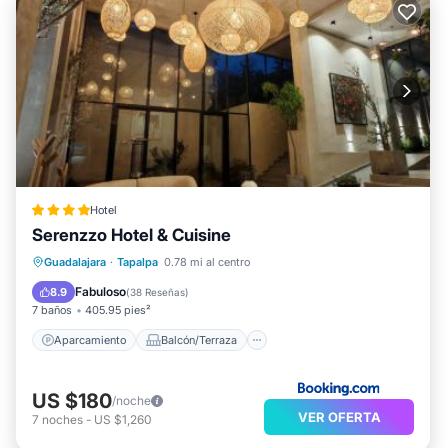
Hotel
Serenzzo Hotel & Cuisine
Aparcamiento
Balcón/Terraza
Guadalajara
·
Tapalpa
0.78 mi al centro
Vistas
Apto para niños
Fabuloso
8.9
(
38 Reseñas
)
7 baños
405.95 pies²
Aparcamiento
Balcón/Terraza
US $180
/noche
VER OFERTA
7
noches
-
US $1,260