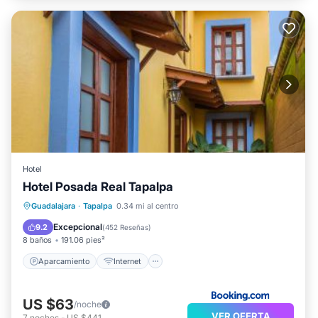
Hotel
Hotel Posada Real Tapalpa
Aparcamiento
Internet
Guadalajara
·
Tapalpa
0.34 mi al centro
Apto para niños
Seguridad/Protección
Excepcional
9.2
(
452 Reseñas
)
8 baños
191.06 pies²
Aparcamiento
Internet
US $63
/noche
VER OFERTA
7
noches
-
US $441