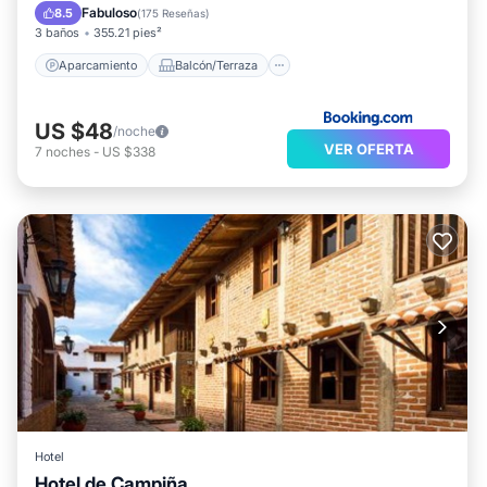
Vistas
Apto para niños
Fabuloso
8.5
(
175 Reseñas
)
3 baños
355.21 pies²
Aparcamiento
Balcón/Terraza
US $48
/noche
VER OFERTA
7
noches
-
US $338
Hotel
Hotel de Campiña