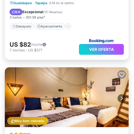
Desayuno
Aparcamiento
Guadalajara
·
Tapalpa
0.14 mi al centro
Balcón/Terraza
Internet
Excepcional
9.0
(
151 Reseñas
)
3 baños
301.39 pies²
Desayuno
Aparcamiento
US $82
/noche
VER OFERTA
7
noches
-
US $571
Muy bien valorado