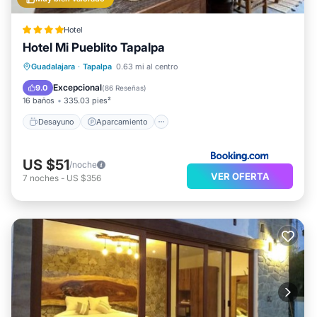
Hotel
Hotel Mi Pueblito Tapalpa
Desayuno
Aparcamiento
Guadalajara
·
Tapalpa
0.63 mi al centro
Balcón/Terraza
Vistas
Excepcional
9.0
(
86 Reseñas
)
16 baños
335.03 pies²
Desayuno
Aparcamiento
US $51
/noche
VER OFERTA
7
noches
-
US $356