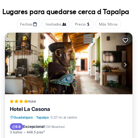
Lugares para quedarse cerca d Tapalpa
Fechas
Invitados
Precio
Más filtros
Hotel
Hotel La Casona
Desayuno
Aparcamiento
Guadalajara
·
Tapalpa
0.37 mi al centro
Balcón/Terraza
Internet
Excepcional
9.8
(
130 Reseñas
)
3 baños
448.5 pies²