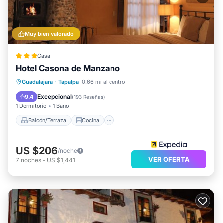
Muy bien valorado
Casa
Hotel Casona de Manzano
Balcón/Terraza
Cocina
Internet
Guadalajara
·
Tapalpa
0.66 mi al centro
Apto para niños
Excepcional
9.4
(
193 Reseñas
)
1 Dormitorio
1 Baño
Balcón/Terraza
Cocina
US $206
/noche
VER OFERTA
7
noches
-
US $1,441