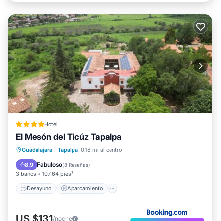
Hotel
El Mesón del Ticúz Tapalpa
Desayuno
Aparcamiento
Guadalajara
·
Tapalpa
0.18 mi al centro
Balcón/Terraza
Vistas
Fabuloso
8.9
(
8 Reseñas
)
3 baños
107.64 pies²
Desayuno
Aparcamiento
US $131
/noche