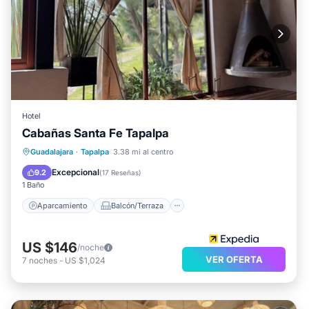
Hotel
Cabañas Santa Fe Tapalpa
Aparcamiento
Balcón/Terraza
Guadalajara
·
Tapalpa
3.38 mi al centro
Cocina
Apto para niños
Excepcional
9.2
(
17 Reseñas
)
1 Baño
Aparcamiento
Balcón/Terraza
US $146
/noche
VER OFERTA
7
noches
-
US $1,024