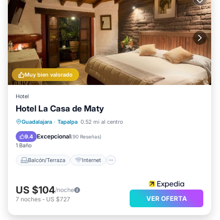
Muy bien valorado
Hotel
Hotel La Casa de Maty
Balcón/Terraza
Internet
Guadalajara
·
Tapalpa
0.52 mi al centro
Apto para niños
Ropa de cama
Excepcional
9.4
(
90 Reseñas
)
1 Baño
Balcón/Terraza
Internet
US $104
/noche
VER OFERTA
7
noches
-
US $727