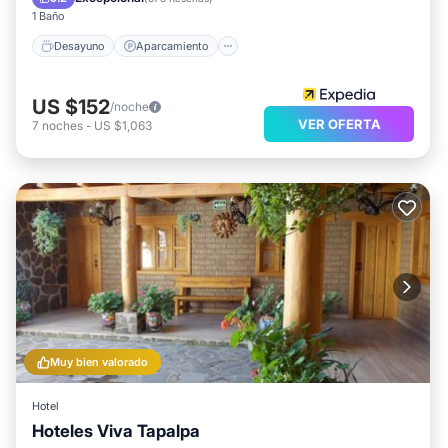
1 Baño
Desayuno
Aparcamiento
US $152
/noche
VER OFERTA
7
noches
-
US $1,063
Muy bien valorado
Hotel
Hoteles Viva Tapalpa