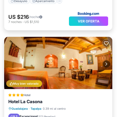
Desayuno
Aparcamiento
US $216
/noche
VER OFERTA
7
noches
-
US $1,510
Muy bien valorado
Hotel
Hotel La Casona
Desayuno
Aparcamiento
Guadalajara
·
Tapalpa
0.39 mi al centro
Balcón/Terraza
Internet
Excepcional
9.2
(
373 Reseñas
)