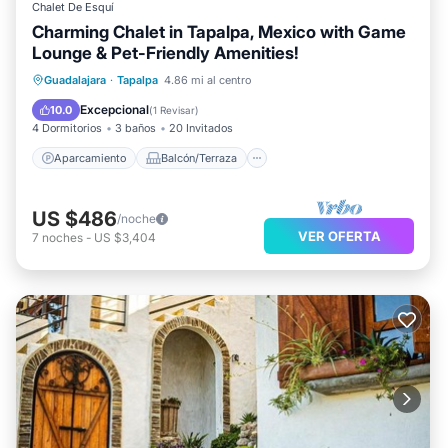
Chalet De Esquí
Charming Chalet in Tapalpa, Mexico with Game
Lounge & Pet-Friendly Amenities!
Aparcamiento
Balcón/Terraza
Guadalajara
·
Tapalpa
4.86 mi al centro
Cocina
Internet
Excepcional
10.0
(
1 Revisar
)
4 Dormitorios
3 baños
20 Invitados
Aparcamiento
Balcón/Terraza
US $486
/noche
VER OFERTA
7
noches
-
US $3,404