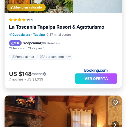
Muy bien valorado
Hotel
La Toscanía Tapalpa Resort & Agroturismo
Frente al mar
Aparcamiento
Spa
Guadalajara
·
Tapalpa
0.37 mi al centro
Vista al mar
Excepcional
9.6
(
107 Reseñas
)
19 baños
573.72 pies²
Frente al mar
Aparcamiento
US $148
/noche
VER OFERTA
7
noches
-
US $1,039