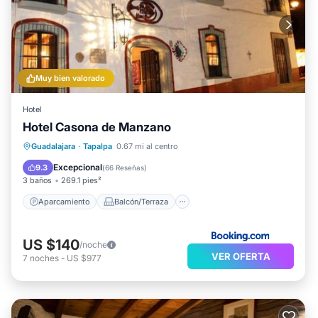
Muy bien valorado
Hotel
Hotel Casona de Manzano
Aparcamiento
Balcón/Terraza
Guadalajara
·
Tapalpa
0.67 mi al centro
Vistas
Internet
Excepcional
9.3
(
66 Reseñas
)
3 baños
269.1 pies²
Aparcamiento
Balcón/Terraza
US $140
/noche
VER OFERTA
7
noches
-
US $977