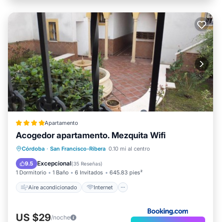
Apartamento
Acogedor apartamento. Mezquita Wifi
Aire acondicionado
Internet
Córdoba
·
San Francisco-Ribera
0.10 mi al centro
Apto para niños
Seguridad/Protección
Excepcional
9.5
(
35 Reseñas
)
1 Dormitorio
1 Baño
6 Invitados
645.83 pies²
Aire acondicionado
Internet
US $29
/noche