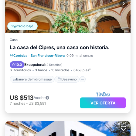
Precio bajó
Casa
La casa del Cipres, una casa con historia.
Bañera de hidromasaje
Desayuno
Córdoba
·
San Francisco-Ribera
0.09 mi al centro
Aparcamiento
Balcón/Terraza
Excepcional
10.0
(
2 Reseñas
)
6 Dormitorios
3 baños
15 Invitados
6458 pies²
Bañera de hidromasaje
Desayuno
US $513
/noche
VER OFERTA
7
noches
-
US $3,591