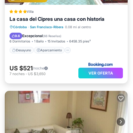
Villa
La casa del Cipres una casa con historia
Desayuno
Aparcamiento
Córdoba
·
San Francisco-Ribera
0.08 mi al centro
Balcón/Terraza
Aire acondicionado
Excepcional
9.6
(
66 Reseñas
)
6 Dormitorios
1 Baño
15 Invitados
6458.35 pies²
Desayuno
Aparcamiento
US $521
/noche
VER OFERTA
7
noches
-
US $3,650