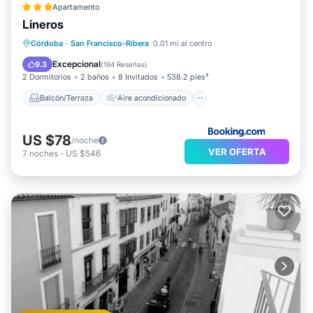
Apartamento
Lineros
Balcón/Terraza
Aire acondicionado
Córdoba
·
San Francisco-Ribera
0.01 mi al centro
Internet
Se admiten mascotas
Excepcional
9.3
(
194 Reseñas
)
2 Dormitorios
2 baños
8 Invitados
538.2 pies²
Balcón/Terraza
Aire acondicionado
US $78
/noche
VER OFERTA
7
noches
-
US $546