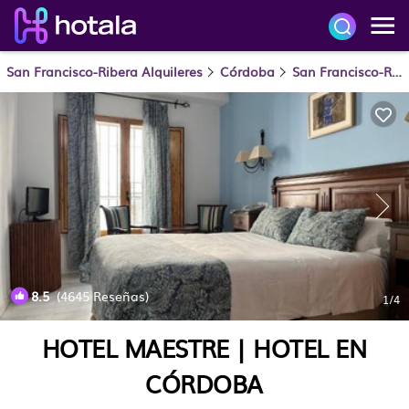
San Francisco-Ribera Alquileres
Córdoba
San Francisco-Ribera
8.5
(4645 Reseñas)
1
/4
HOTEL MAESTRE | HOTEL EN
CÓRDOBA