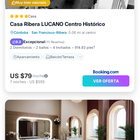
Muy bien valorado
Casa
Casa Ribera LUCANO Centro Histórico
Aparcamiento
Balcón/Terraza
Córdoba
·
San Francisco-Ribera
0.06 mi al centro
Aire acondicionado
Internet
Excepcional
9.3
(
111 Reseñas
)
2 Dormitorios
2 baños
4 Invitados
914.93 pies²
Aparcamiento
Balcón/Terraza
US $79
/noche
VER OFERTA
7
noches
-
US $555