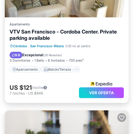
Apartamento
VTV San Francisco - Cordoba Center. Private
parking available
Aparcamiento
Balcón/Terraza
Córdoba
·
San Francisco-Ribera
0.10 mi al centro
Cocina
Aire acondicionado
Excepcional
9.8
(
26 Reseñas
)
3 Dormitorios
1 Baño
6 Invitados
700 pies²
Aparcamiento
Balcón/Terraza
US $121
/noche
VER OFERTA
7
noches
-
US $846