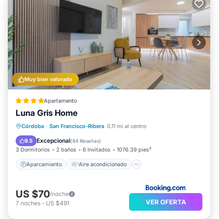
Muy bien valorado
Apartamento
Luna Gris Home
Aparcamiento
Aire acondicionado
Córdoba
·
San Francisco-Ribera
0.11 mi al centro
Internet
Apto para niños
Excepcional
9.5
(
84 Reseñas
)
3 Dormitorios
2 baños
6 Invitados
1076.39 pies²
Aparcamiento
Aire acondicionado
US $70
/noche
VER OFERTA
7
noches
-
US $491