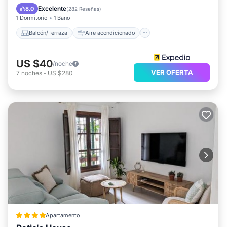
Internet
Apto para niños
Excelente
8.0
(
282 Reseñas
)
1 Dormitorio
1 Baño
Balcón/Terraza
Aire acondicionado
US $40
/noche
VER OFERTA
7
noches
-
US $280
Apartamento