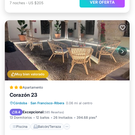
VER OFERTA
7
noches
-
US $205
Muy bien valorado
Apartamento
Corazón 23
Piscina
Balcón/Terraza
Córdoba
·
San Francisco-Ribera
0.06 mi al centro
Aire acondicionado
Internet
Excepcional
9.4
(
585 Reseñas
)
13 Dormitorios
12 baños
26 Invitados
394.68 pies²
Piscina
Balcón/Terraza