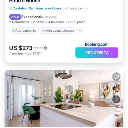
Patio's House
Aparcamiento
Aire acondicionado
Córdoba
·
San Francisco-Ribera
0.06 mi al centro
Internet
Apto para niños
Excepcional
9.8
(
5 Reseñas
)
2 Dormitorios
2 baños
4 Invitados
861.11 pies²
Aparcamiento
Aire acondicionado
US $273
/noche
VER OFERTA
7
noches
-
US $1,914