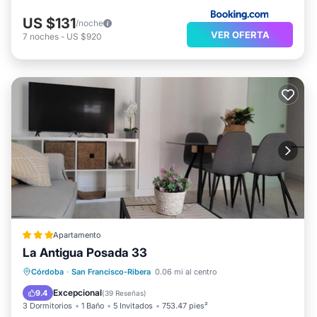
US $131
/noche
VER OFERTA
7
noches
-
US $920
Apartamento
La Antigua Posada 33
Aire acondicionado
Internet
Córdoba
·
San Francisco-Ribera
0.06 mi al centro
Apto para niños
Seguridad/Protección
Excepcional
9.4
(
39 Reseñas
)
3 Dormitorios
1 Baño
5 Invitados
753.47 pies²