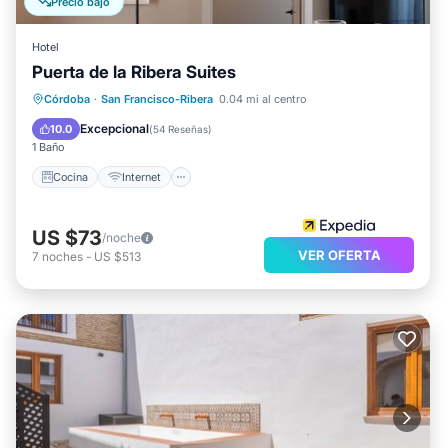
compartidos por Booking.com para la lista "Hotel
Precio bajó
Maestre". Confiamos únicamente en sus detalles
Hotel
compartidos y somos considerados "precisos". Si tiene
Puerta de la Ribera Suites
alguna preocupación sobre el información o precisión
Cocina
Internet
Apto para niños
Córdoba
·
San Francisco-Ribera
0.04 mi al centro
que describe esto Hotel, por favor déjanos saber.
Lavandería
Excepcional
10.0
(
54 Reseñas
)
1 Baño
Cocina
Internet
US $73
/noche
VER OFERTA
7
noches
-
US $513