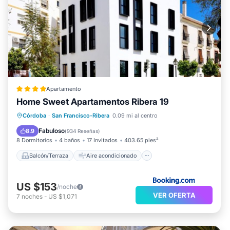
Apartamento
Home Sweet Apartamentos Ribera 19
Balcón/Terraza
Aire acondicionado
Córdoba
·
San Francisco-Ribera
0.09 mi al centro
Internet
Apto para niños
Fabuloso
8.9
(
934 Reseñas
)
8 Dormitorios
4 baños
17 Invitados
403.65 pies²
Balcón/Terraza
Aire acondicionado
US $153
/noche
VER OFERTA
7
noches
-
US $1,071