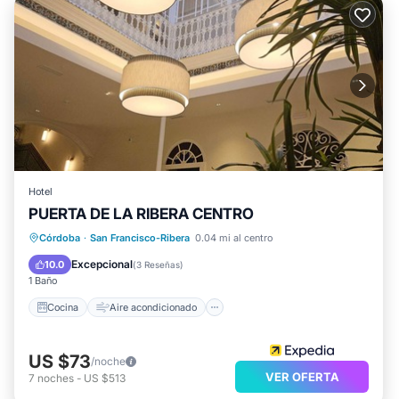
Hotel
PUERTA DE LA RIBERA CENTRO
Cocina
Aire acondicionado
Internet
Córdoba
·
San Francisco-Ribera
0.04 mi al centro
Apto para niños
Excepcional
10.0
(
3 Reseñas
)
1 Baño
Cocina
Aire acondicionado
US $73
/noche
VER OFERTA
7
noches
-
US $513