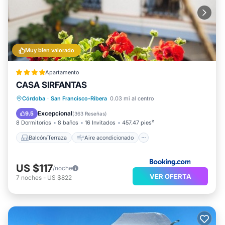
Muy bien valorado
Apartamento
CASA SIRFANTAS
Balcón/Terraza
Aire acondicionado
Córdoba
·
San Francisco-Ribera
0.03 mi al centro
Internet
Apto para niños
Excepcional
9.5
(
363 Reseñas
)
8 Dormitorios
8 baños
16 Invitados
457.47 pies²
Balcón/Terraza
Aire acondicionado
US $117
/noche
VER OFERTA
7
noches
-
US $822