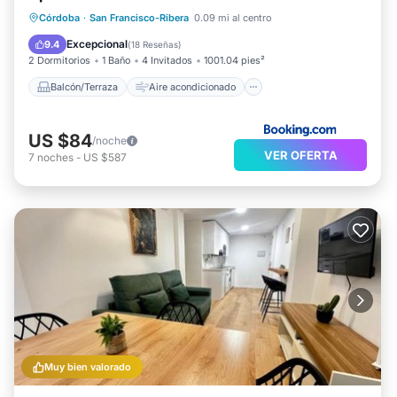
Balcón/Terraza
Aire acondicionado
Córdoba
·
San Francisco-Ribera
0.09 mi al centro
Internet
Apto para niños
Excepcional
9.4
(
18 Reseñas
)
2 Dormitorios
1 Baño
4 Invitados
1001.04 pies²
Balcón/Terraza
Aire acondicionado
US $84
/noche
VER OFERTA
7
noches
-
US $587
Muy bien valorado