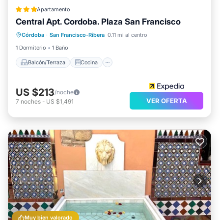
Apartamento
Central Apt. Cordoba. Plaza San Francisco
Balcón/Terraza
Cocina
Córdoba
·
San Francisco-Ribera
0.11 mi al centro
Aire acondicionado
Internet
1 Dormitorio
1 Baño
Balcón/Terraza
Cocina
US $213
/noche
VER OFERTA
7
noches
-
US $1,491
Muy bien valorado