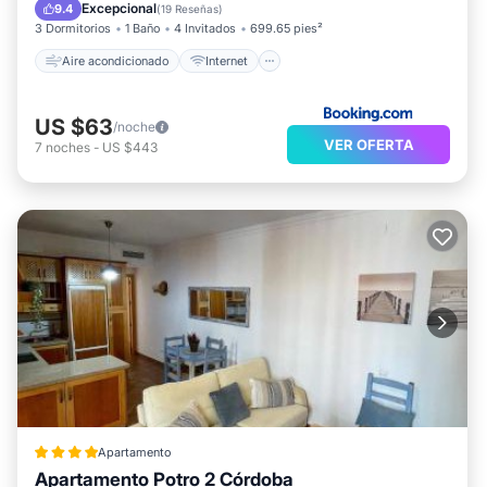
Apto para niños
Seguridad/Protección
Excepcional
9.4
(
19 Reseñas
)
3 Dormitorios
1 Baño
4 Invitados
699.65 pies²
Aire acondicionado
Internet
US $63
/noche
VER OFERTA
7
noches
-
US $443
Apartamento
Apartamento Potro 2 Córdoba