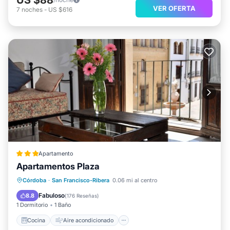
VER OFERTA
7
noches
-
US $616
Apartamento
Apartamentos Plaza
Cocina
Aire acondicionado
Internet
Córdoba
·
San Francisco-Ribera
0.06 mi al centro
Apto para niños
Fabuloso
8.8
(
176 Reseñas
)
1 Dormitorio
1 Baño
Cocina
Aire acondicionado