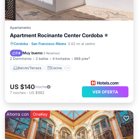
Apartamento
Apartment Rocinante Center Cordoba ⭐
Balcón/Terraza
Cocina
Córdoba
·
San Francisco-Ribera
0.02 mi al centro
Aire acondicionado
Internet
Muy bueno
7.4
(
3 Reseñas
)
2 Dormitorios
2 baños
4 Invitados
968 pies²
Balcón/Terraza
Cocina
US $140
/noche
VER OFERTA
7
noches
-
US $982
Ahorra con
OneKey