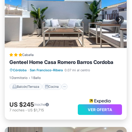
Cabaña
Genteel Home Casa Romero Barros Cordoba
Balcón/Terraza
Cocina
Córdoba
·
San Francisco-Ribera
0.07 mi al centro
Aire acondicionado
Internet
1 Dormitorio
1 Baño
Balcón/Terraza
Cocina
US $245
/noche
VER OFERTA
7
noches
-
US $1,715