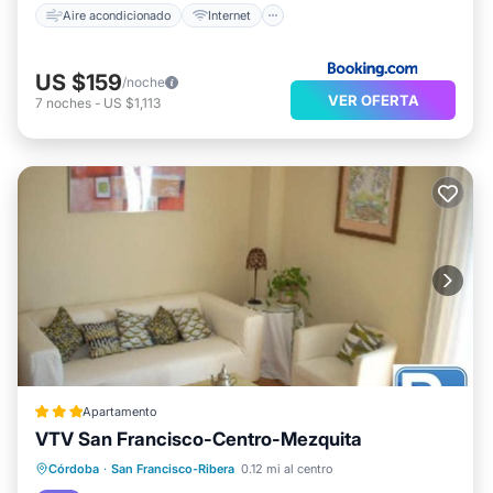
Aire acondicionado
Internet
US $159
/noche
VER OFERTA
7
noches
-
US $1,113
Apartamento
VTV San Francisco-Centro-Mezquita
Aire acondicionado
Internet
Córdoba
·
San Francisco-Ribera
0.12 mi al centro