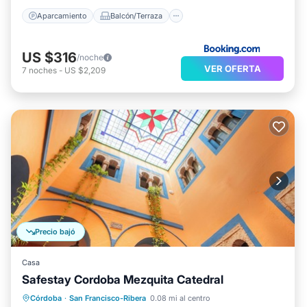
Aparcamiento
Balcón/Terraza
US $316
/noche
VER OFERTA
7
noches
-
US $2,209
Precio bajó
Casa
Safestay Cordoba Mezquita Catedral
Balcón/Terraza
Aire acondicionado
Córdoba
·
San Francisco-Ribera
0.08 mi al centro