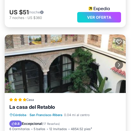
US $51
/noche
VER OFERTA
7
noches
-
US $360
Casa
La casa del Retablo
Aparcamiento
Balcón/Terraza
Córdoba
·
San Francisco-Ribera
0.04 mi al centro
Vistas
Aire acondicionado
Excepcional
9.8
(
17 Reseñas
)
6 Dormitorios
5 baños
12 Invitados
4854.52 pies²