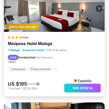
Muy bien valorado
Hotel
Mariposa Hotel Malaga
Desayuno
Aparcamiento
Málaga
·
Ensanche Centro
0.16 mi al centro
Balcón/Terraza
Cocina
Excepcional
9.6
(
1002 Reseñas
)
1 Baño
Desayuno
Aparcamiento
US $195
/noche
VER OFERTA
7
noches
-
US $1,364