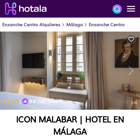
Ensanche Centro Alquileres
Málaga
Ensanche Centro
|
9.4
(546 Reseñas)
1
/4
ICON MALABAR | HOTEL EN
MÁLAGA