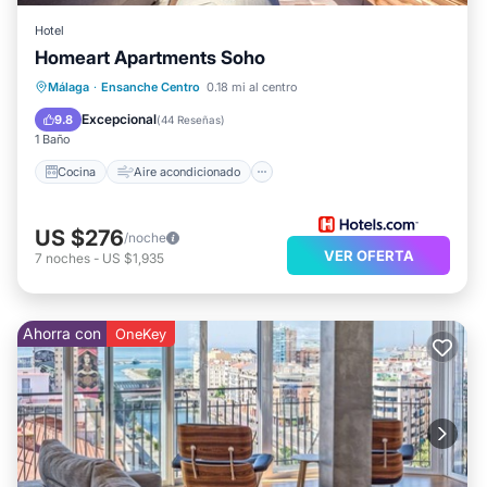
Hotel
Homeart Apartments Soho
Cocina
Aire acondicionado
Internet
Málaga
·
Ensanche Centro
0.18 mi al centro
Apto para niños
Excepcional
9.8
(
44 Reseñas
)
1 Baño
Cocina
Aire acondicionado
US $276
/noche
VER OFERTA
7
noches
-
US $1,935
Ahorra con
OneKey