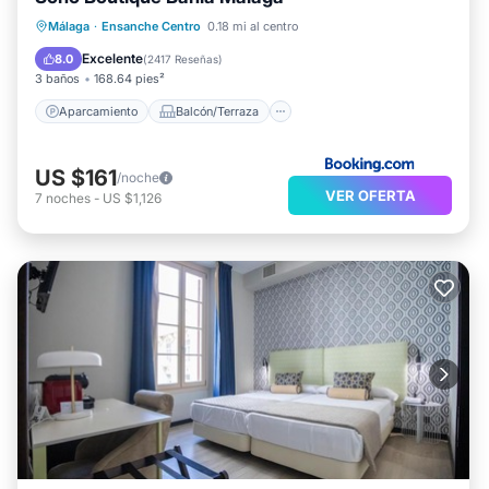
Aparcamiento
Balcón/Terraza
Málaga
·
Ensanche Centro
0.18 mi al centro
Aire acondicionado
Internet
Excelente
8.0
(
2417 Reseñas
)
3 baños
168.64 pies²
Aparcamiento
Balcón/Terraza
US $161
/noche
VER OFERTA
7
noches
-
US $1,126