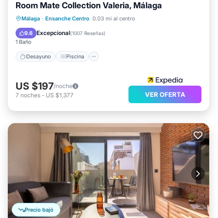
Room Mate Collection Valeria, Málaga
Desayuno
Piscina
Balcón/Terraza
Málaga
·
Ensanche Centro
0.03 mi al centro
Cocina
Excepcional
9.6
(
1007 Reseñas
)
1 Baño
Desayuno
Piscina
US $197
/noche
VER OFERTA
7
noches
-
US $1,377
Precio bajó