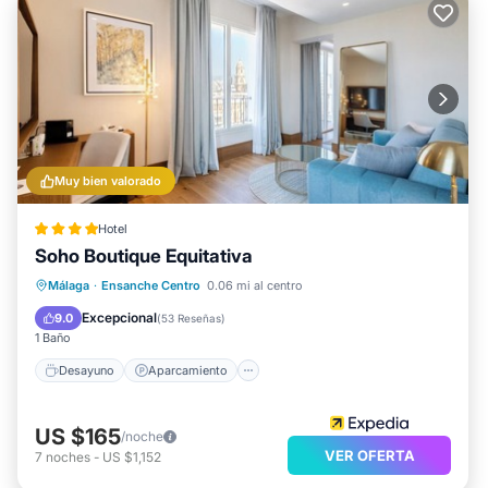
Muy bien valorado
Hotel
Soho Boutique Equitativa
Desayuno
Aparcamiento
Piscina
Málaga
·
Ensanche Centro
0.06 mi al centro
Aire acondicionado
Excepcional
9.0
(
53 Reseñas
)
1 Baño
Desayuno
Aparcamiento
US $165
/noche
VER OFERTA
7
noches
-
US $1,152