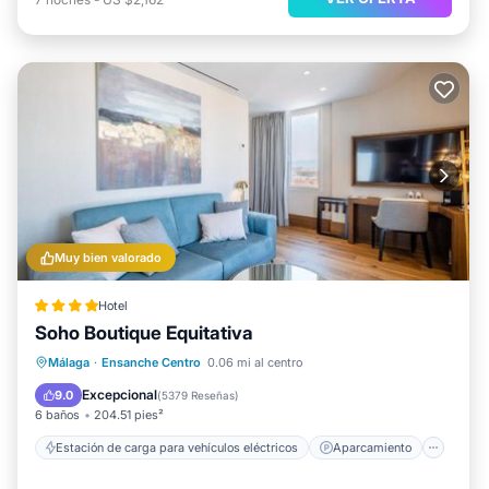
Muy bien valorado
Hotel
Soho Boutique Equitativa
Estación de carga para vehículos eléctricos
Aparcamiento
Piscina
Málaga
·
Ensanche Centro
0.06 mi al centro
Balcón/Terraza
Excepcional
9.0
(
5379 Reseñas
)
6 baños
204.51 pies²
Estación de carga para vehículos eléctricos
Aparcamiento