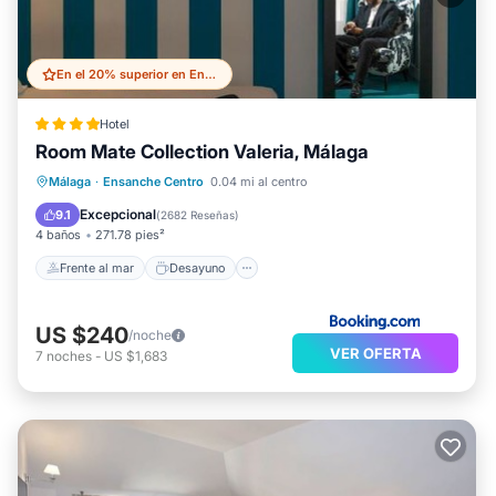
En el 20% superior en Ensanche Centro
Hotel
Room Mate Collection Valeria, Málaga
Frente al mar
Desayuno
Piscina
Málaga
·
Ensanche Centro
0.04 mi al centro
Vista al mar
Excepcional
9.1
(
2682 Reseñas
)
4 baños
271.78 pies²
Frente al mar
Desayuno
US $240
/noche
VER OFERTA
7
noches
-
US $1,683