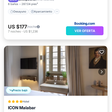
6 baños
287.04 pies²
Desayuno
Aparcamiento
US $177
/noche
VER OFERTA
7
noches
-
US $1,236
Precio bajó
Hotel
ICON Malabar