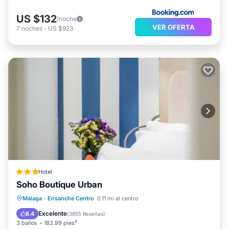
US $132
/noche
VER OFERTA
7
noches
-
US $923
Hotel
Soho Boutique Urban
Desayuno
Aparcamiento
Málaga
·
Ensanche Centro
0.11 mi al centro
Aire acondicionado
Internet
Excelente
8.4
(
3855 Reseñas
)
3 baños
182.99 pies²