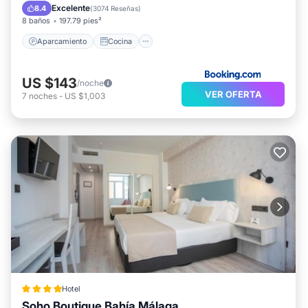
Aire acondicionado
Internet
Excelente
8.4
(
3074 Reseñas
)
8 baños
197.79 pies²
Aparcamiento
Cocina
US $143
/noche
VER OFERTA
7
noches
-
US $1,003
Hotel
Soho Boutique Bahía Málaga