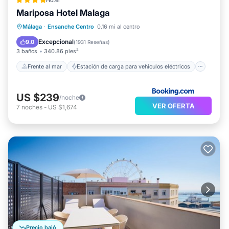
Hotel
Mariposa Hotel Malaga
Frente al mar
Estación de carga para vehículos eléctricos
Málaga
·
Ensanche Centro
0.16 mi al centro
Aparcamiento
Vista al mar
Excepcional
9.0
(
1931 Reseñas
)
3 baños
340.86 pies²
Frente al mar
Estación de carga para vehículos eléctricos
US $239
/noche
VER OFERTA
7
noches
-
US $1,674
Precio bajó