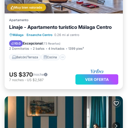
Muy bien valorado
Apartamento
Linaje - Apartamento turístico Málaga Centro
Balcón/Terraza
Cocina
Málaga
·
Ensanche Centro
0.26 mi al centro
Aire acondicionado
Internet
Excepcional
10.0
(
73 Reseñas
)
2 Dormitorios
2 baños
4 Invitados
1399 pies²
Balcón/Terraza
Cocina
US $370
/noche
VER OFERTA
7
noches
-
US $2,587