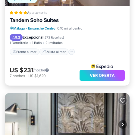
Apartamento
Tandem Soho Suites
Frente al mar
Vista al mar
Vistas
Málaga
·
Ensanche Centro
0.10 mi al centro
Cocina
Excepcional
9.2
(
273 Reseñas
)
1 Dormitorio
1 Baño
2 Invitados
Frente al mar
Vista al mar
US $231
/noche
VER OFERTA
7
noches
-
US $1,620