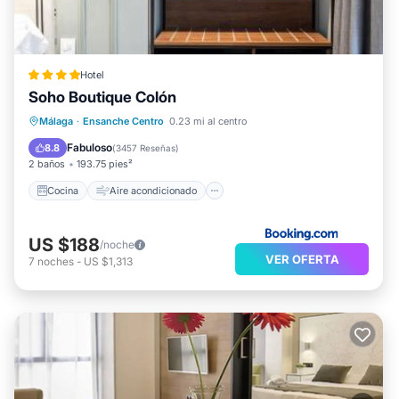
Hotel
Soho Boutique Colón
Cocina
Aire acondicionado
Internet
Málaga
·
Ensanche Centro
0.23 mi al centro
Se admiten mascotas
Fabuloso
8.8
(
3457 Reseñas
)
2 baños
193.75 pies²
Cocina
Aire acondicionado
US $188
/noche
VER OFERTA
7
noches
-
US $1,313