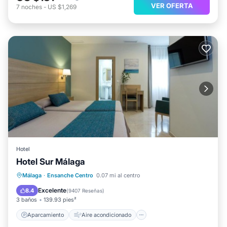
VER OFERTA
7
noches
-
US $1,269
Hotel
Hotel Sur Málaga
Aparcamiento
Aire acondicionado
Málaga
·
Ensanche Centro
0.07 mi al centro
Internet
Apto para niños
Excelente
8.4
(
9407 Reseñas
)
3 baños
139.93 pies²
Aparcamiento
Aire acondicionado