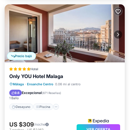
Precio bajó
Hotel
Only YOU Hotel Malaga
Desayuno
Piscina
Cocina
Málaga
·
Ensanche Centro
0.06 mi al centro
Aire acondicionado
Excepcional
9.6
(
871 Reseñas
)
1 Baño
Desayuno
Piscina
US $309
/noche
VER OFERTA
7
noches
-
US $2,162