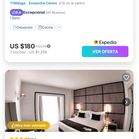
Desayuno
Cocina
Málaga
·
Ensanche Centro
0.12 mi al centro
Aire acondicionado
Internet
Excepcional
9.4
(
541 Reseñas
)
1 Baño
Desayuno
Cocina
US $180
/noche
VER OFERTA
7
noches
-
US $1,259
Muy bien valorado