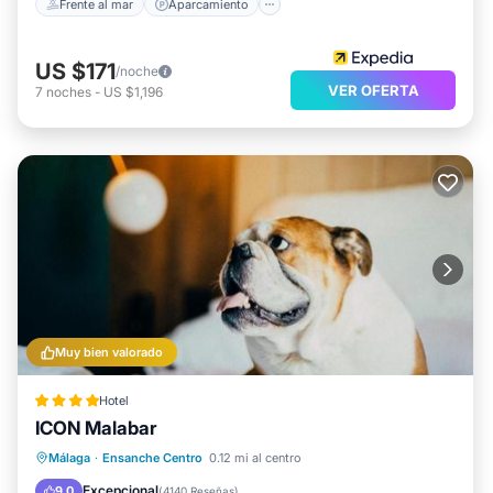
Frente al mar
Aparcamiento
US $171
/noche
VER OFERTA
7
noches
-
US $1,196
Muy bien valorado
Hotel
ICON Malabar
Desayuno
Aparcamiento
Málaga
·
Ensanche Centro
0.12 mi al centro
Balcón/Terraza
Cocina
Excepcional
9.0
(
4140 Reseñas
)