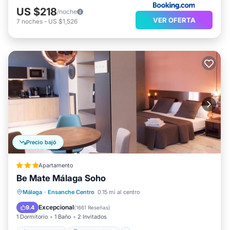
US $218
/noche
VER OFERTA
7
noches
-
US $1,526
Precio bajó
Apartamento
Be Mate Málaga Soho
Frente al mar
Aparcamiento
Málaga
·
Ensanche Centro
0.15 mi al centro
Vista al mar
Vistas
Excepcional
9.4
(
1661 Reseñas
)
1 Dormitorio
1 Baño
2 Invitados