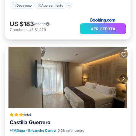
Desayuno
Aparcamiento
US $183
/noche
VER OFERTA
7
noches
-
US $1,279
Hotel
Castilla Guerrero
Aparcamiento
Cocina
Málaga
·
Ensanche Centro
0.08 mi al centro