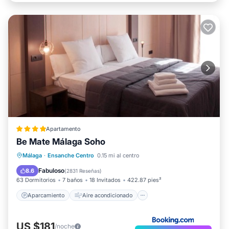
Apartamento
Be Mate Málaga Soho
Aparcamiento
Aire acondicionado
Málaga
·
Ensanche Centro
0.15 mi al centro
Internet
Apto para niños
Fabuloso
8.6
(
2831 Reseñas
)
63 Dormitorios
7 baños
18 Invitados
422.87 pies²
Aparcamiento
Aire acondicionado
US $181
/noche