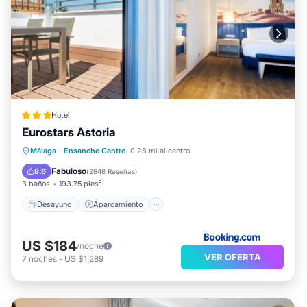
Hotel
Eurostars Astoria
Desayuno
Aparcamiento
Málaga
·
Ensanche Centro
0.28 mi al centro
Aire acondicionado
Internet
Fabuloso
8.6
(
2848 Reseñas
)
3 baños
193.75 pies²
Desayuno
Aparcamiento
US $184
/noche
VER OFERTA
7
noches
-
US $1,289