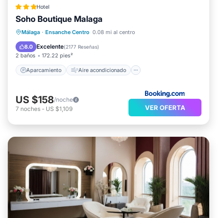
Hotel
Soho Boutique Malaga
Aparcamiento
Aire acondicionado
Málaga
·
Ensanche Centro
0.08 mi al centro
Internet
Se admiten mascotas
Excelente
8.0
(
2177 Reseñas
)
2 baños
172.22 pies²
Aparcamiento
Aire acondicionado
US $158
/noche
VER OFERTA
7
noches
-
US $1,109