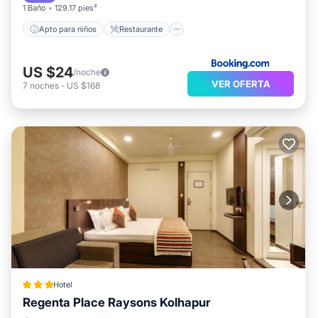
1 Baño
129.17 pies²
Apto para niños
Restaurante
US $24
/noche
VER OFERTA
7
noches
-
US $168
Hotel
Regenta Place Raysons Kolhapur