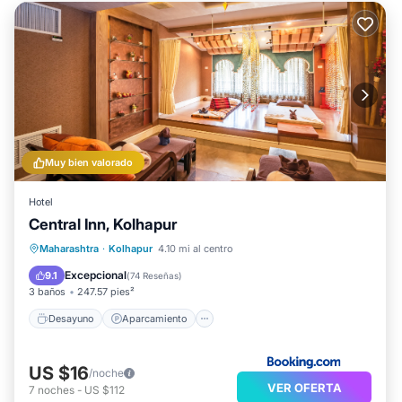
Muy bien valorado
Hotel
Central Inn, Kolhapur
Desayuno
Aparcamiento
Maharashtra
·
Kolhapur
4.10 mi al centro
Balcón/Terraza
Aire acondicionado
Excepcional
9.1
(
74 Reseñas
)
3 baños
247.57 pies²
Desayuno
Aparcamiento
US $16
/noche
VER OFERTA
7
noches
-
US $112