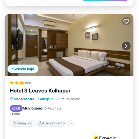
Precio bajó
Hotel
Hotel 3 Leaves Kolhapur
Desayuno
Aparcamiento
Maharashtra
·
Kolhapur
5.19 mi al centro
Balcón/Terraza
Cocina
Muy bueno
7.8
(
10 Reseñas
)
1 Baño
Desayuno
Aparcamiento