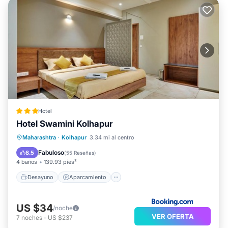
Hotel
Hotel Swamini Kolhapur
Desayuno
Aparcamiento
Maharashtra
·
Kolhapur
3.34 mi al centro
Balcón/Terraza
Aire acondicionado
Fabuloso
8.5
(
55 Reseñas
)
4 baños
139.93 pies²
Desayuno
Aparcamiento
US $34
/noche
VER OFERTA
7
noches
-
US $237