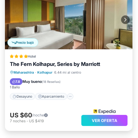
Precio bajó
Hotel
The Fern Kolhapur, Series by Marriott
Desayuno
Aparcamiento
Piscina
Maharashtra
·
Kolhapur
6.44 mi al centro
Balcón/Terraza
Muy bueno
7.8
(
18 Reseñas
)
1 Baño
Desayuno
Aparcamiento
US $60
/noche
VER OFERTA
7
noches
-
US $419