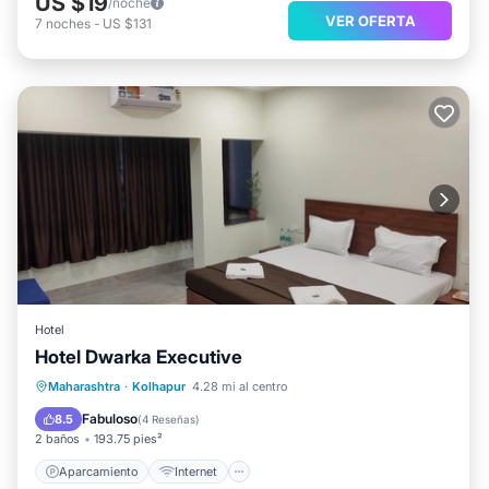
US $19
/noche
VER OFERTA
7
noches
-
US $131
Hotel
Hotel Dwarka Executive
Aparcamiento
Internet
Apto para niños
Maharashtra
·
Kolhapur
4.28 mi al centro
Accesible en silla de ruedas
Fabuloso
8.5
(
4 Reseñas
)
2 baños
193.75 pies²
Aparcamiento
Internet