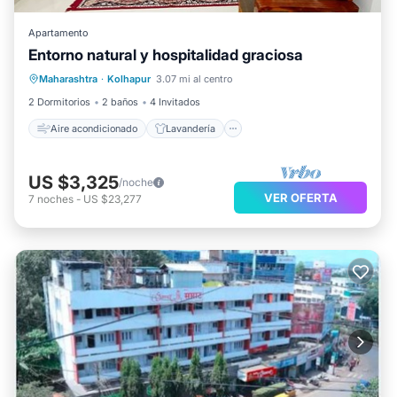
Apartamento
Entorno natural y hospitalidad graciosa
Aire acondicionado
Lavandería
Maharashtra
·
Kolhapur
3.07 mi al centro
Seguridad/Protección
2 Dormitorios
2 baños
4 Invitados
Aire acondicionado
Lavandería
US $3,325
/noche
VER OFERTA
7
noches
-
US $23,277