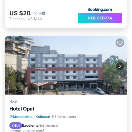
US $20
/noche
VER OFERTA
7
noches
-
US $140
Hotel
Hotel Opal
Aparcamiento
Internet
Maharashtra
·
Kolhapur
5.51 mi al centro
Accesibilidad
Restaurante
Excelente
8.4
(
108 Reseñas
)
2 baños
215.28 pies²