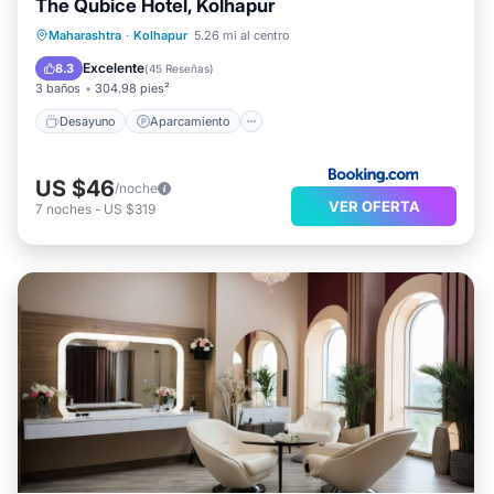
The Qubice Hotel, Kolhapur
Desayuno
Aparcamiento
Maharashtra
·
Kolhapur
5.26 mi al centro
Balcón/Terraza
Aire acondicionado
Excelente
8.3
(
45 Reseñas
)
3 baños
304.98 pies²
Desayuno
Aparcamiento
US $46
/noche
VER OFERTA
7
noches
-
US $319