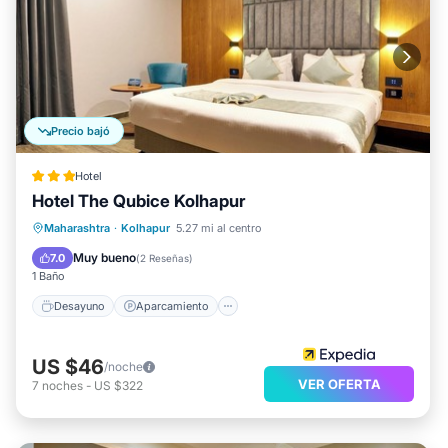
Precio bajó
Hotel
Hotel The Qubice Kolhapur
Desayuno
Aparcamiento
Maharashtra
·
Kolhapur
5.27 mi al centro
Balcón/Terraza
Cocina
Muy bueno
7.0
(
2 Reseñas
)
1 Baño
Desayuno
Aparcamiento
US $46
/noche
VER OFERTA
7
noches
-
US $322