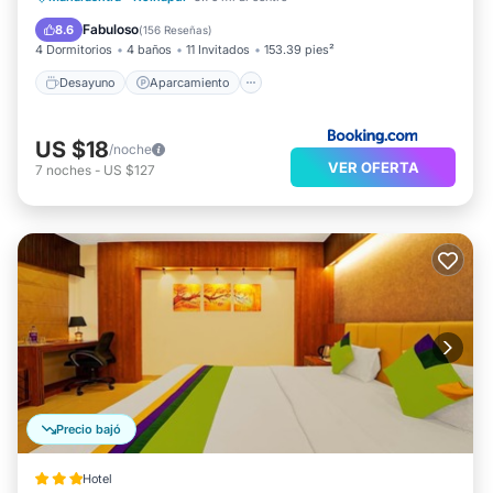
Balcón/Terraza
Vistas
Fabuloso
8.6
(
156 Reseñas
)
4 Dormitorios
4 baños
11 Invitados
153.39 pies²
Desayuno
Aparcamiento
US $18
/noche
VER OFERTA
7
noches
-
US $127
Precio bajó
Hotel