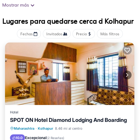
de higiene personal gratuitos y ventilador de techo. Se
Mostrar más
ofrece una televisión de pantalla plana de 32 pulgadas
Lugares para quedarse cerca d Kolhapur
con canales por cable. Se ofrece servicio de limpieza
todos los días y es posible solicitar tabla de planchar
Fechas
Invitados
Precio
Más filtros
con plancha.
Hotel
SPOT ON Hotel Diamond Lodging And Boarding
Apto para niños
Restaurante
Seguridad/Protección
Maharashtra
·
Kolhapur
8.46 mi al centro
Servicios para huéspedes
Excepcional
10.0
(
2 Reseñas
)