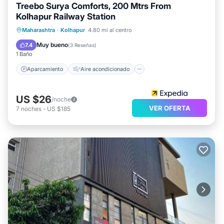
Treebo Surya Comforts, 200 Mtrs From
Kolhapur Railway Station
Aparcamiento
Aire acondicionado
Maharashtra
·
Kolhapur
4.80 mi al centro
Internet
Apto para niños
Muy bueno
7.4
(
3 Reseñas
)
1 Baño
Aparcamiento
Aire acondicionado
US $26
/noche
VER OFERTA
7
noches
-
US $185