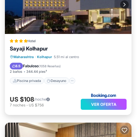
Hotel
Sayaji Kolhapur
Piscina privada
Desayuno
Maharashtra
·
Kolhapur
5.51 mi al centro
Aparcamiento
Piscina
Fabuloso
8.5
(
1058 Reseñas
)
2 baños
344.44 pies²
Piscina privada
Desayuno
US $108
/noche
VER OFERTA
7
noches
-
US $756