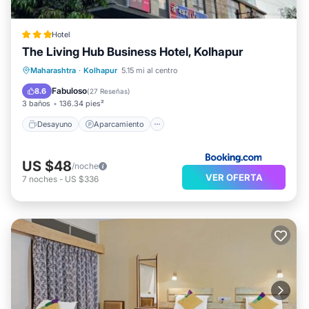
Hotel
The Living Hub Business Hotel, Kolhapur
Desayuno
Aparcamiento
Maharashtra
·
Kolhapur
5.15 mi al centro
Balcón/Terraza
Aire acondicionado
Fabuloso
8.6
(
27 Reseñas
)
3 baños
136.34 pies²
Desayuno
Aparcamiento
US $48
/noche
VER OFERTA
7
noches
-
US $336