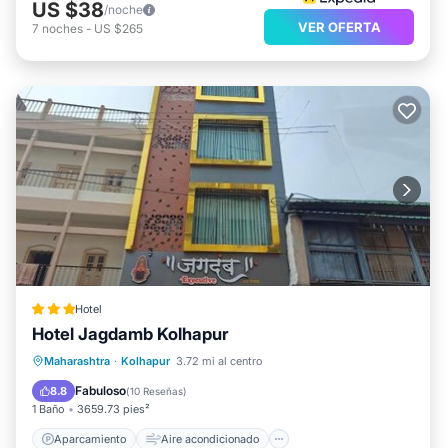
US $38
/noche
VER OFERTA
7
noches
-
US $265
Hotel
Hotel Jagdamb Kolhapur
Aparcamiento
Aire acondicionado
Maharashtra
·
Kolhapur
3.72 mi al centro
Internet
Apto para niños
Fabuloso
8.8
(
10 Reseñas
)
1 Baño
3659.73 pies²
Aparcamiento
Aire acondicionado