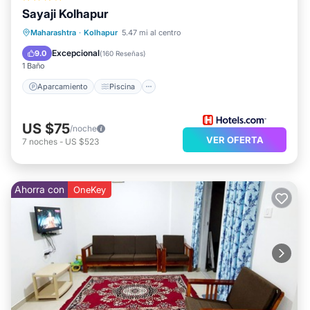
Sayaji Kolhapur
Aparcamiento
Piscina
Cocina
Maharashtra
·
Kolhapur
5.47 mi al centro
Aire acondicionado
Excepcional
9.0
(
160 Reseñas
)
1 Baño
Aparcamiento
Piscina
US $75
/noche
VER OFERTA
7
noches
-
US $523
Ahorra con
OneKey