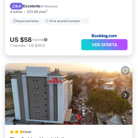
Internet
Accesibilidad
Excelente
8.4
(
8 Reseñas
)
4 baños
333.68 pies²
Aparcamiento
Aire acondicionado
US $58
/noche
VER OFERTA
7
noches
-
US $403
Hotel