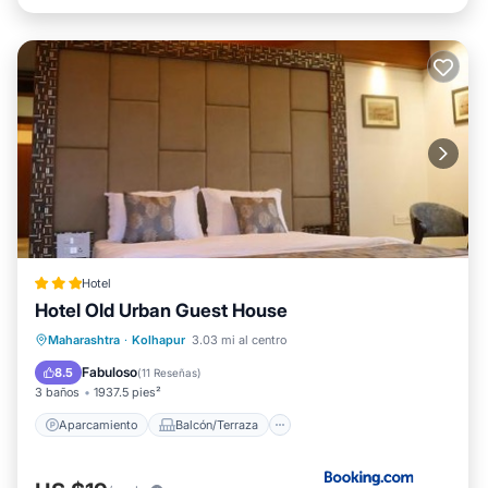
Hotel
Hotel Old Urban Guest House
Aparcamiento
Balcón/Terraza
Maharashtra
·
Kolhapur
3.03 mi al centro
Aire acondicionado
Internet
Fabuloso
8.5
(
11 Reseñas
)
3 baños
1937.5 pies²
Aparcamiento
Balcón/Terraza