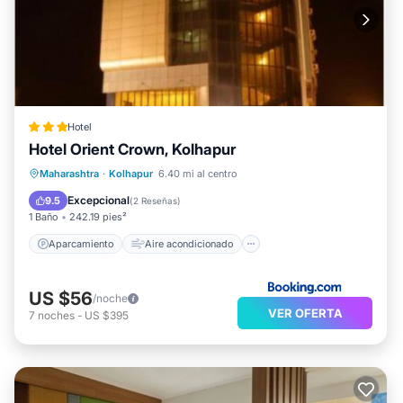
Hotel
Hotel Orient Crown, Kolhapur
Aparcamiento
Aire acondicionado
Maharashtra
·
Kolhapur
6.40 mi al centro
Internet
Apto para niños
Excepcional
9.5
(
2 Reseñas
)
1 Baño
242.19 pies²
Aparcamiento
Aire acondicionado
US $56
/noche
VER OFERTA
7
noches
-
US $395