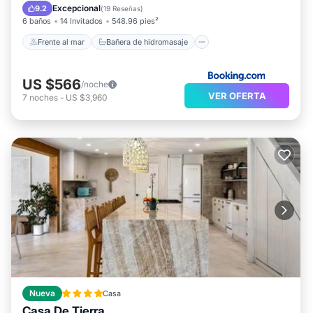
Desayuno
Aparcamiento
Excepcional
9.2
(
19 Reseñas
)
6 baños
14 Invitados
548.96 pies²
Frente al mar
Bañera de hidromasaje
US $566
/noche
VER OFERTA
7
noches
-
US $3,960
Nueva
Casa
Casa De Tierra