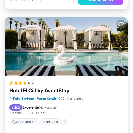
Hotel
Hotel El Cid by AvantStay
Aparcamiento
Piscina
Palm Springs
·
Warm Sands
0.12 mi al centro
Aire acondicionado
Internet
Excelente
8.2
(
46 Reseñas
)
2 baños
2351.91 pies²
Aparcamiento
Piscina