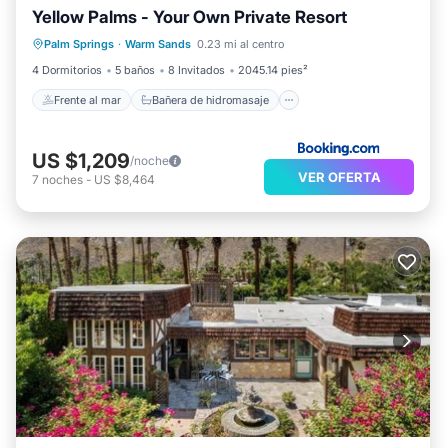
Yellow Palms - Your Own Private Resort
Frente al mar
Bañera de hidromasaje
Palm Springs
·
Warm Sands
0.23 mi al centro
Aparcamiento
Piscina
4 Dormitorios
5 baños
8 Invitados
2045.14 pies²
Frente al mar
Bañera de hidromasaje
US $1,209
/noche
VER OFERTA
7
noches
-
US $8,464