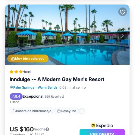
Muy bien valorado
Hotel
Inndulge -- A Modern Gay Men's Resort
Bañera de hidromasaje
Desayuno
Palm Springs
·
Warm Sands
0.08 mi al centro
Aparcamiento
Piscina
Excepcional
9.4
(
369 Reseñas
)
1 Baño
Bañera de hidromasaje
Desayuno
US $160
/noche
VER OFERTA
7
noches
-
US $1,117