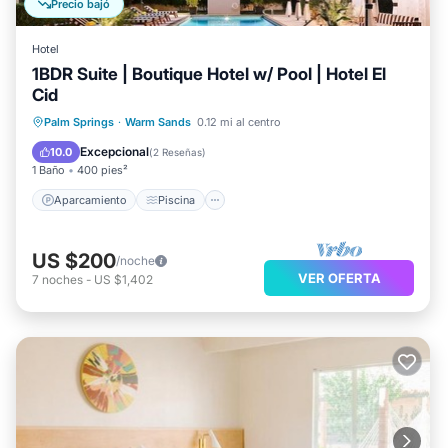
Precio bajó
Hotel
1BDR Suite | Boutique Hotel w/ Pool | Hotel El
Cid
Aparcamiento
Piscina
Cocina
Palm Springs
·
Warm Sands
0.12 mi al centro
Aire acondicionado
Excepcional
10.0
(
2 Reseñas
)
1 Baño
400 pies²
Aparcamiento
Piscina
US $200
/noche
VER OFERTA
7
noches
-
US $1,402