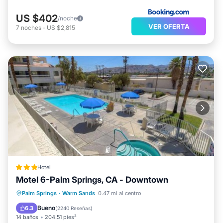
US $402
/noche
VER OFERTA
7
noches
-
US $2,815
Hotel
Motel 6-Palm Springs, CA - Downtown
Aparcamiento
Piscina
Palm Springs
·
Warm Sands
0.47 mi al centro
Aire acondicionado
Internet
Bueno
6.3
(
2240 Reseñas
)
14 baños
204.51 pies²