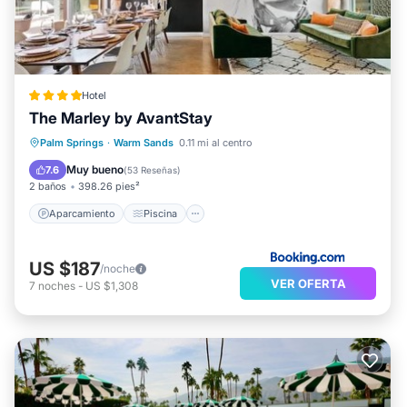
Hotel
The Marley by AvantStay
Aparcamiento
Piscina
Palm Springs
·
Warm Sands
0.11 mi al centro
Aire acondicionado
Internet
Muy bueno
7.6
(
53 Reseñas
)
2 baños
398.26 pies²
Aparcamiento
Piscina
US $187
/noche
VER OFERTA
7
noches
-
US $1,308