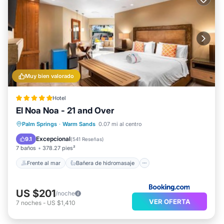
Muy bien valorado
Hotel
El Noa Noa - 21 and Over
Frente al mar
Bañera de hidromasaje
Palm Springs
·
Warm Sands
0.07 mi al centro
Desayuno
Aparcamiento
Excepcional
9.1
(
541 Reseñas
)
7 baños
378.27 pies²
Frente al mar
Bañera de hidromasaje
US $201
/noche
VER OFERTA
7
noches
-
US $1,410