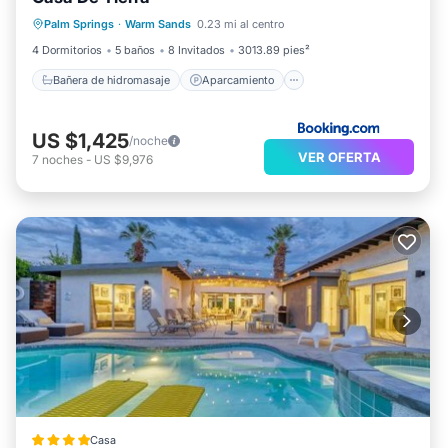
Bañera de hidromasaje
Aparcamiento
Palm Springs
·
Warm Sands
0.23 mi al centro
Vistas
Aire acondicionado
4 Dormitorios
5 baños
8 Invitados
3013.89 pies²
Bañera de hidromasaje
Aparcamiento
US $1,425
/noche
VER OFERTA
7
noches
-
US $9,976
Casa