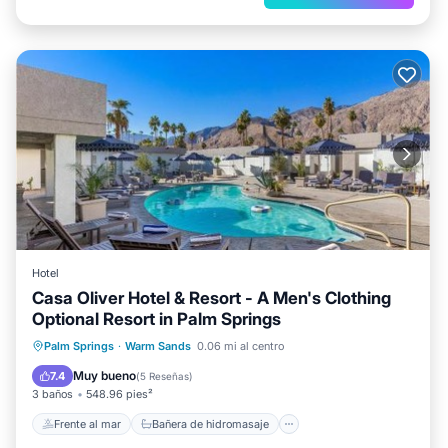
Hotel
Casa Oliver Hotel & Resort - A Men's Clothing
Optional Resort in Palm Springs
Frente al mar
Bañera de hidromasaje
Palm Springs
·
Warm Sands
0.06 mi al centro
Aparcamiento
Piscina
Muy bueno
7.4
(
5 Reseñas
)
3 baños
548.96 pies²
Frente al mar
Bañera de hidromasaje