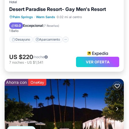
Hotel
precisión que describe esto Hotel, por favor déjanos
Desert Paradise Resort- Gay Men's Resort
saber.
Desayuno
Aparcamiento
Piscina
Palm Springs
·
Warm Sands
0.02 mi al centro
Spa
Excepcional
10.0
(
7 Reseñas
)
1 Baño
Desayuno
Aparcamiento
US $220
/noche
VER OFERTA
7
noches
-
US $1,541
Ahorra con
OneKey