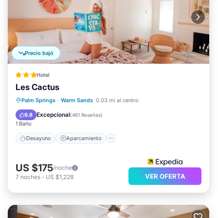
Precio bajó
Hotel
Les Cactus
Desayuno
Aparcamiento
Piscina
Palm Springs
·
Warm Sands
0.03 mi al centro
Spa
Excepcional
9.8
(
461 Reseñas
)
1 Baño
Desayuno
Aparcamiento
US $175
/noche
VER OFERTA
7
noches
-
US $1,228