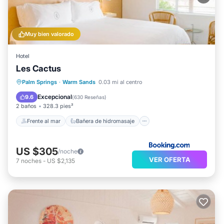
Muy bien valorado
Hotel
Les Cactus
Frente al mar
Bañera de hidromasaje
Palm Springs
·
Warm Sands
0.03 mi al centro
Aparcamiento
Piscina
Excepcional
9.6
(
630 Reseñas
)
2 baños
328.3 pies²
Frente al mar
Bañera de hidromasaje
US $305
/noche
VER OFERTA
7
noches
-
US $2,135