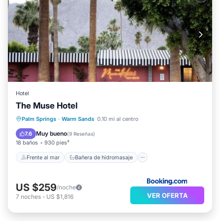
Hotel
The Muse Hotel
Frente al mar
Bañera de hidromasaje
Palm Springs
·
Warm Sands
0.10 mi al centro
Desayuno
Aparcamiento
Muy bueno
7.6
(
9 Reseñas
)
18 baños
930 pies²
Frente al mar
Bañera de hidromasaje
US $259
/noche
VER OFERTA
7
noches
-
US $1,816