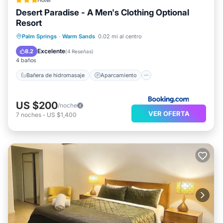
Hotel
Desert Paradise - A Men's Clothing Optional
Resort
Bañera de hidromasaje
Aparcamiento
Palm Springs
·
Warm Sands
0.02 mi al centro
Piscina
Aire acondicionado
Excelente
8.2
(
4 Reseñas
)
4 baños
Bañera de hidromasaje
Aparcamiento
US $200
/noche
VER OFERTA
7
noches
-
US $1,400