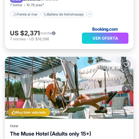
7 baños
10.76 pies²
Frente al mar
Bañera de hidromasaje
US $2,371
/noche
VER OFERTA
7
noches
-
US $16,598
Muy bien valorado
Hotel
The Muse Hotel (Adults only 15+)