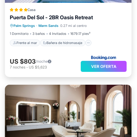
Casa
Puerta Del Sol - 2BR Oasis Retreat
Frente al mar
Bañera de hidromasaje
Palm Springs
·
Warm Sands
0.27 mi al centro
Aparcamiento
Piscina
1 Dormitorio
3 baños
4 Invitados
1679.17 pies²
Frente al mar
Bañera de hidromasaje
US $803
/noche
VER OFERTA
7
noches
-
US $5,623