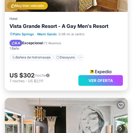
Muy bien valorado
Hotel
Vista Grande Resort - A Gay Men's Resort
Bañera de hidromasaje
Desayuno
Palm Springs
·
Warm Sands
0.06 mi al centro
Aparcamiento
Piscina
Excepcional
9.4
(
72 Reseñas
)
1 Baño
Bañera de hidromasaje
Desayuno
US $302
/noche
VER OFERTA
7
noches
-
US $2,111