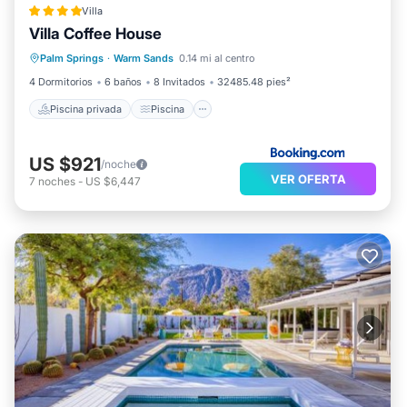
Villa
Villa Coffee House
Piscina privada
Piscina
Palm Springs
·
Warm Sands
0.14 mi al centro
Balcón/Terraza
Vistas
4 Dormitorios
6 baños
8 Invitados
32485.48 pies²
Piscina privada
Piscina
US $921
/noche
VER OFERTA
7
noches
-
US $6,447