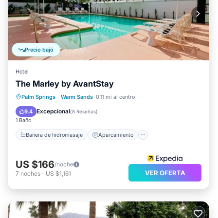
Precio bajó
Hotel
The Marley by AvantStay
Bañera de hidromasaje
Aparcamiento
Palm Springs
·
Warm Sands
0.11 mi al centro
Piscina
Spa
Excepcional
9.4
(
8 Reseñas
)
1 Baño
Bañera de hidromasaje
Aparcamiento
US $166
/noche
VER OFERTA
7
noches
-
US $1,161