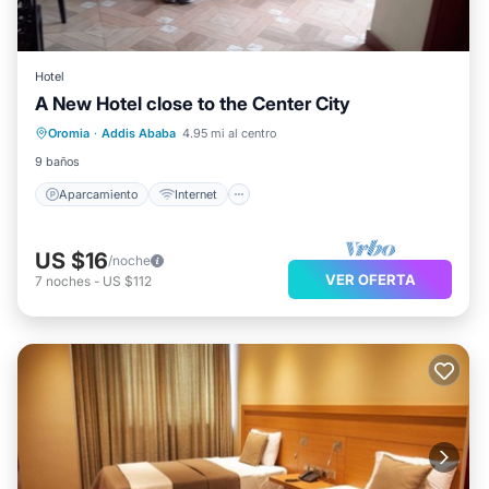
Hotel
Aparcamiento
Internet
A New Hotel close to the Center City
Ropa de cama
Oromia
·
Addis Ababa
4.95 mi al centro
Zona para fumadores designada
9 baños
Aparcamiento
Internet
US $16
/noche
VER OFERTA
7
noches
-
US $112