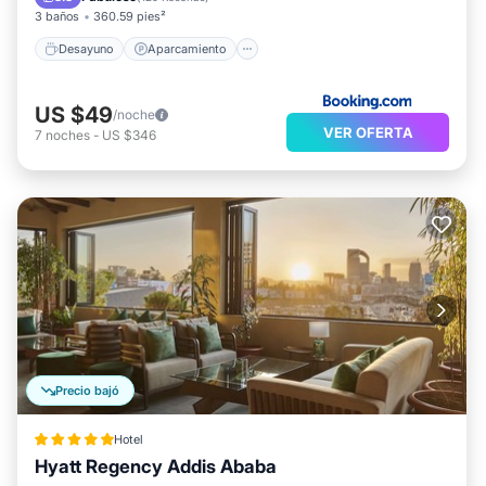
3 baños
360.59 pies²
Desayuno
Aparcamiento
US $49
/noche
VER OFERTA
7
noches
-
US $346
Precio bajó
Hotel
Hyatt Regency Addis Ababa