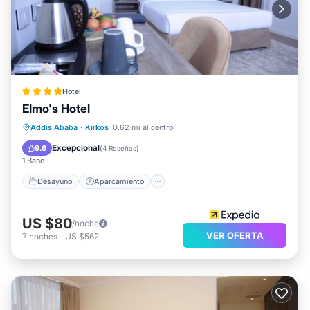
Hotel
Elmo's Hotel
Desayuno
Aparcamiento
Spa
Addis Ababa
·
Kirkos
0.62 mi al centro
Cocina
Excepcional
9.6
(
4 Reseñas
)
1 Baño
Desayuno
Aparcamiento
US $80
/noche
VER OFERTA
7
noches
-
US $562