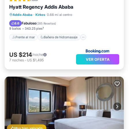
Hyatt Regency Addis Ababa
Frente al mar
Bañera de hidromasaje
Addis Ababa
·
Kirkos
0.68 mi al centro
Desayuno
Aparcamiento
Fabuloso
8.6
(
265 Reseñas
)
9 baños
343.25 pies²
Frente al mar
Bañera de hidromasaje
US $214
/noche
VER OFERTA
7
noches
-
US $1,495
Muy bien valorado