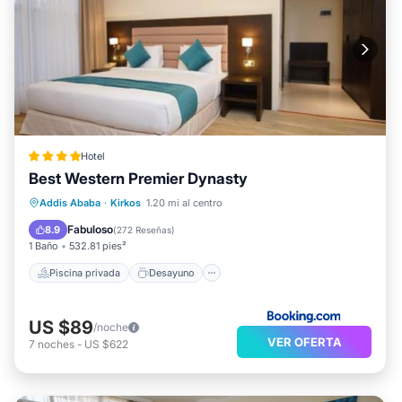
Hotel
Best Western Premier Dynasty
Piscina privada
Desayuno
Estación de carga para vehículos eléctricos
Addis Ababa
·
Kirkos
1.20 mi al centro
Aparcamiento
Fabuloso
8.9
(
272 Reseñas
)
1 Baño
532.81 pies²
Piscina privada
Desayuno
US $89
/noche
VER OFERTA
7
noches
-
US $622