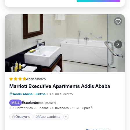
Apartamento
Marriott Executive Apartments Addis Ababa
Desayuno
Aparcamiento
Spa
Addis Ababa
·
Kirkos
0.69 mi al centro
Balcón/Terraza
Excelente
8.4
(
90 Reseñas
)
103 Dormitorios
3 baños
9 Invitados
932.87 pies²
Desayuno
Aparcamiento