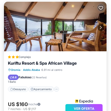
Complejo
Kuriftu Resort & Spa African Village
Desayuno
Aparcamiento
Piscina
Oromia
·
Addis Ababa
6.91 mi al centro
Spa
Fabuloso
8.8
(
22 Reseñas
)
1 Baño
Desayuno
Aparcamiento
US $160
/noche
VER OFERTA
7
noches
-
US $1,117