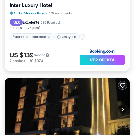
Inter Luxury Hotel
Bañera de hidromasaje
Desayuno
Addis Ababa
·
Kirkos
1.19 mi al centro
Aparcamiento
Piscina
Excelente
8.0
(
235 Reseñas
)
9 baños
775 pies²
Bañera de hidromasaje
Desayuno
US $139
/noche
VER OFERTA
7
noches
-
US $973