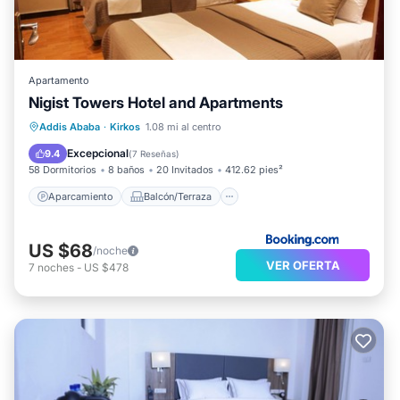
Apartamento
Nigist Towers Hotel and Apartments
Aparcamiento
Balcón/Terraza
Addis Ababa
·
Kirkos
1.08 mi al centro
Internet
Apto para niños
Excepcional
9.4
(
7 Reseñas
)
58 Dormitorios
8 baños
20 Invitados
412.62 pies²
Aparcamiento
Balcón/Terraza
US $68
/noche
VER OFERTA
7
noches
-
US $478