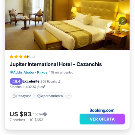
Hotel
Jupiter International Hotel - Cazanchis
Desayuno
Aparcamiento
Spa
Addis Ababa
·
Kirkos
1.18 mi al centro
Balcón/Terraza
Excelente
8.4
(
306 Reseñas
)
5 baños
402.57 pies²
Desayuno
Aparcamiento
US $93
/noche
VER OFERTA
7
noches
-
US $653