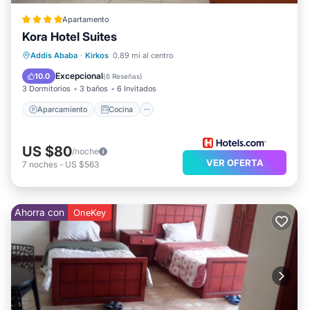
Apartamento
Kora Hotel Suites
Aparcamiento
Cocina
Internet
Addis Ababa
·
Kirkos
0.89 mi al centro
Apto para niños
Excepcional
10.0
(
6 Reseñas
)
3 Dormitorios
3 baños
6 Invitados
Aparcamiento
Cocina
US $80
/noche
VER OFERTA
7
noches
-
US $563
Ahorra con
OneKey