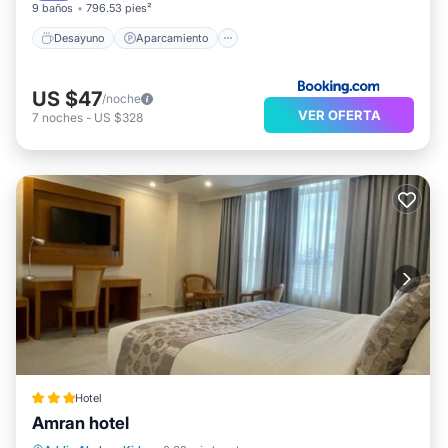
9 baños
796.53 pies²
Desayuno
Aparcamiento
US $47
/noche
VER OFERTA
7
noches
-
US $328
Hotel
Amran hotel