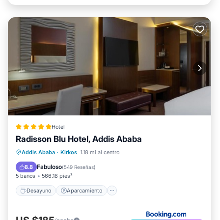
Hotel
Radisson Blu Hotel, Addis Ababa
Desayuno
Aparcamiento
Spa
Addis Ababa
·
Kirkos
1.18 mi al centro
Balcón/Terraza
Fabuloso
8.8
(
549 Reseñas
)
5 baños
566.18 pies²
Desayuno
Aparcamiento