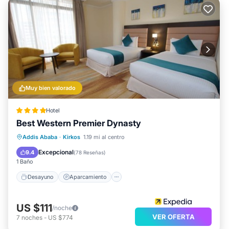
Muy bien valorado
Hotel
Best Western Premier Dynasty
Desayuno
Aparcamiento
Piscina
Addis Ababa
·
Kirkos
1.19 mi al centro
Spa
Excepcional
9.4
(
78 Reseñas
)
1 Baño
Desayuno
Aparcamiento
US $111
/noche
VER OFERTA
7
noches
-
US $774