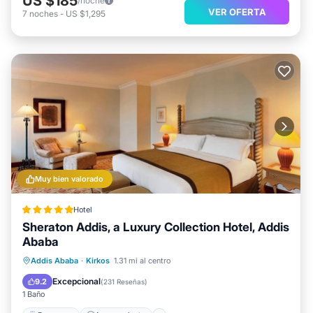
US $185
/noche
VER OFERTA
7
noches
-
US $1,295
Muy bien valorado
Hotel
Sheraton Addis, a Luxury Collection Hotel, Addis
Ababa
Desayuno
Aparcamiento
Piscina
Addis Ababa
·
Kirkos
1.31 mi al centro
Spa
Excepcional
9.2
(
231 Reseñas
)
1 Baño