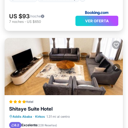
US $93
/noche
VER OFERTA
7
noches
-
US $650
Hotel
Shitaye Suite Hotel
Desayuno
Aparcamiento
Spa
Addis Ababa
·
Kirkos
1.31 mi al centro
Balcón/Terraza
Excelente
8.2
(
228 Reseñas
)