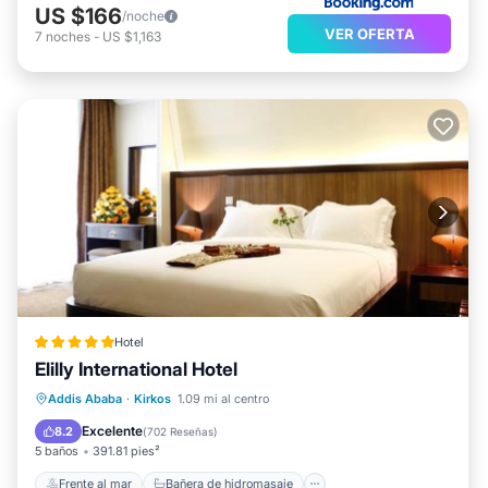
US $166
/noche
VER OFERTA
7
noches
-
US $1,163
Hotel
Elilly International Hotel
Frente al mar
Bañera de hidromasaje
Addis Ababa
·
Kirkos
1.09 mi al centro
Desayuno
Aparcamiento
Excelente
8.2
(
702 Reseñas
)
5 baños
391.81 pies²
Frente al mar
Bañera de hidromasaje