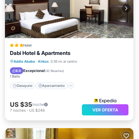
Hotel
Dabi Hotel & Apartments
Desayuno
Aparcamiento
Cocina
Addis Ababa
·
Kirkos
0.55 mi al centro
Internet
Excepcional
9.0
(
42 Reseñas
)
1 Baño
Desayuno
Aparcamiento
US $35
/noche
VER OFERTA
7
noches
-
US $246