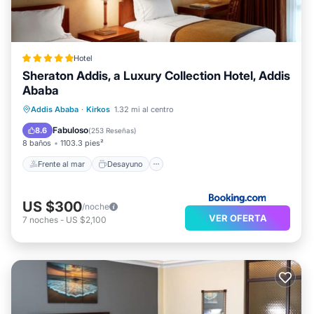
Hotel
Sheraton Addis, a Luxury Collection Hotel, Addis
Ababa
Frente al mar
Desayuno
Addis Ababa
·
Kirkos
1.32 mi al centro
Aparcamiento
Piscina
Fabuloso
8.6
(
253 Reseñas
)
8 baños
1103.3 pies²
Frente al mar
Desayuno
US $300
/noche
VER OFERTA
7
noches
-
US $2,100