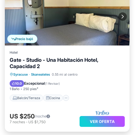
Precio bajó
Hotel
Gate - Studio - Una Habitación Hotel,
Capacidad 2
Balcón/Terraza
Cocina
Syracuse
·
Skaneateles
0.55 mi al centro
Aire acondicionado
Internet
Excepcional
10.0
(
1 Revisar
)
1 Baño
250 pies²
Balcón/Terraza
Cocina
US $250
/noche
VER OFERTA
7
noches
-
US $1,750