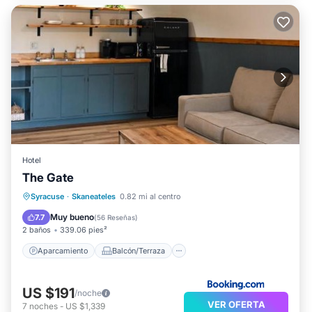
Hotel
The Gate
Aparcamiento
Balcón/Terraza
Syracuse
·
Skaneateles
0.82 mi al centro
Aire acondicionado
Internet
Muy bueno
7.7
(
56 Reseñas
)
2 baños
339.06 pies²
Aparcamiento
Balcón/Terraza
US $191
/noche
VER OFERTA
7
noches
-
US $1,339