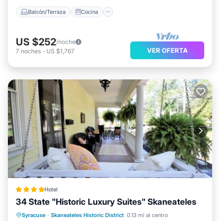
Balcón/Terraza
Cocina
US $252
/noche
VER OFERTA
7
noches
-
US $1,767
Hotel
34 State "Historic Luxury Suites" Skaneateles
Frente al mar
Desayuno
Syracuse
·
Skaneateles Historic District
0.13 mi al centro