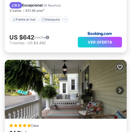
Aparcamiento
Spa
Excepcional
9.3
(
26 Reseñas
)
3 baños
631.48 pies²
Frente al mar
Desayuno
US $642
/noche
VER OFERTA
7
noches
-
US $4,492
Casa