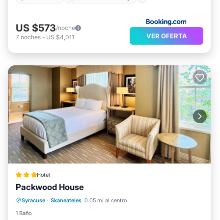
US $573
/noche
VER OFERTA
7
noches
-
US $4,011
Hotel
Packwood House
Aparcamiento
Cocina
Syracuse
·
Skaneateles
0.05 mi al centro
Aire acondicionado
Internet
1 Baño