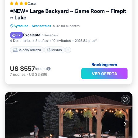
Casa
*NEW* Large Backyard ~ Game Room ~ Firepit
~ Lake
Balcón/Terraza
Vistas
Syracuse
·
Skaneateles
5.02 mi al centro
Aire acondicionado
Internet
Excelente
8.2
(
5 Reseñas
)
4 Dormitorios
3 baños
10 Invitados
2195.84 pies²
Balcón/Terraza
Vistas
US $557
/noche
VER OFERTA
7
noches
-
US $3,896