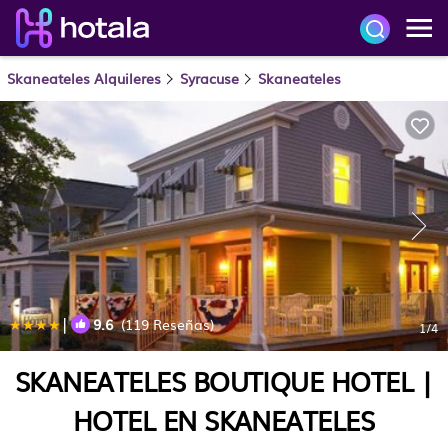
Skaneateles Alquileres
Syracuse
Skaneateles
|
9.6
(119 Reseñas)
1
/4
SKANEATELES BOUTIQUE HOTEL |
HOTEL EN SKANEATELES