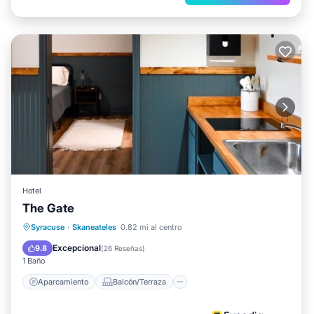
Hotel
The Gate
Aparcamiento
Balcón/Terraza
Syracuse
·
Skaneateles
0.82 mi al centro
Cocina
Aire acondicionado
Excepcional
9.8
(
26 Reseñas
)
1 Baño
Aparcamiento
Balcón/Terraza