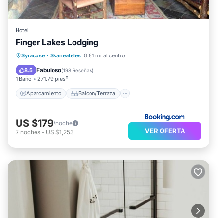
Hotel
Finger Lakes Lodging
Aparcamiento
Balcón/Terraza
Syracuse
·
Skaneateles
0.81 mi al centro
Aire acondicionado
Internet
Fabuloso
8.5
(
198 Reseñas
)
1 Baño
271.79 pies²
Aparcamiento
Balcón/Terraza
US $179
/noche
VER OFERTA
7
noches
-
US $1,253