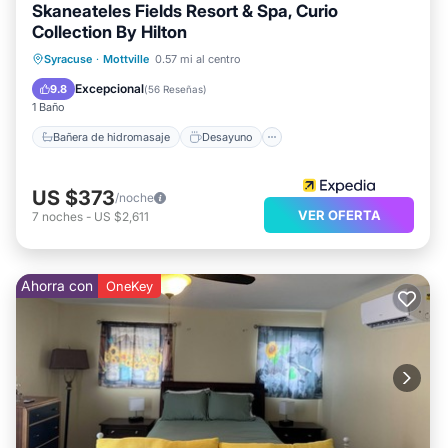
Skaneateles Fields Resort & Spa, Curio
considerados "precisos". Si tiene alguna preocupación
Collection By Hilton
sobre el información o precisión que describe esto Hotel,
Bañera de hidromasaje
Desayuno
Syracuse
·
Mottville
0.57 mi al centro
por favor déjanos saber.
Aparcamiento
Piscina
Excepcional
9.8
(
56 Reseñas
)
1 Baño
Bañera de hidromasaje
Desayuno
US $373
/noche
VER OFERTA
7
noches
-
US $2,611
Ahorra con
OneKey