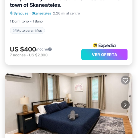
town of Skaneateles.
Syracuse
·
Skaneateles
2.26 mi al centro
Apto para niños
1 Dormitorio
1 Baño
Apto para niños
US $400
/noche
VER OFERTA
7
noches
-
US $2,800