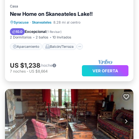
Casa
New Home on Skaneateles Lake!!
Aparcamiento
Balcón/Terraza
Syracuse
·
Skaneateles
8.28 mi al centro
Cocina
Aire acondicionado
Excepcional
10.0
(
1 Revisar
)
2 Dormitorios
2 baños
10 Invitados
Aparcamiento
Balcón/Terraza
US $1,238
/noche
VER OFERTA
7
noches
-
US $8,664