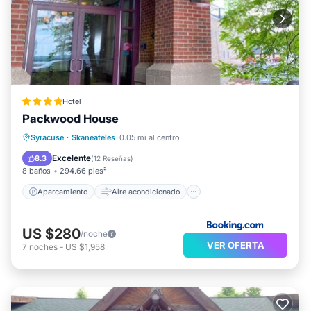
Hotel
Packwood House
Aparcamiento
Aire acondicionado
Syracuse
·
Skaneateles
0.05 mi al centro
Internet
Apto para niños
Excelente
8.3
(
12 Reseñas
)
8 baños
294.66 pies²
Aparcamiento
Aire acondicionado
US $280
/noche
VER OFERTA
7
noches
-
US $1,958