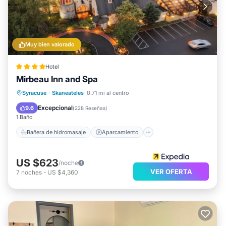
Muy bien valorado
Hotel
Mirbeau Inn and Spa
Bañera de hidromasaje
Aparcamiento
Syracuse
·
Skaneateles
0.71 mi al centro
Spa
Balcón/Terraza
Excepcional
9.6
(
228 Reseñas
)
1 Baño
Bañera de hidromasaje
Aparcamiento
US $623
/noche
VER OFERTA
7
noches
-
US $4,360