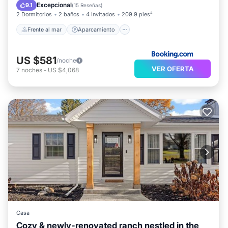
Vista al mar
Excepcional
9.1
(
15 Reseñas
)
2 Dormitorios
2 baños
4 Invitados
209.9 pies²
Frente al mar
Aparcamiento
US $581
/noche
VER OFERTA
7
noches
-
US $4,068
Casa
Cozy & newly-renovated ranch nestled in the