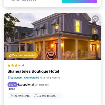
Muy bien valorado
Hotel
Skaneateles Boutique Hotel
Aparcamiento
Balcón/Terraza
Syracuse
·
Skaneateles
0.12 mi al centro
Cocina
Aire acondicionado
Excepcional
9.4
(
201 Reseñas
)
1 Baño
Aparcamiento
Balcón/Terraza