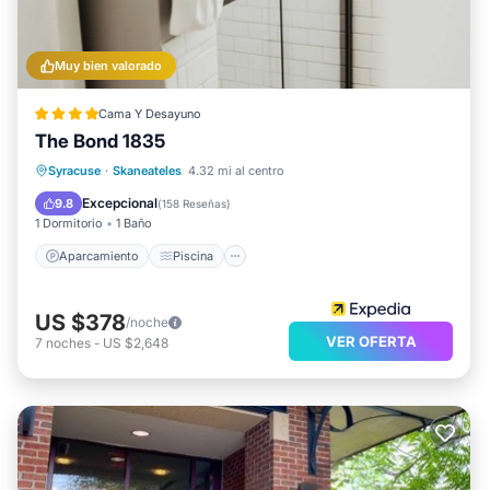
Muy bien valorado
Cama Y Desayuno
The Bond 1835
Aparcamiento
Piscina
Syracuse
·
Skaneateles
4.32 mi al centro
Balcón/Terraza
Cocina
Excepcional
9.8
(
158 Reseñas
)
1 Dormitorio
1 Baño
Aparcamiento
Piscina
US $378
/noche
VER OFERTA
7
noches
-
US $2,648