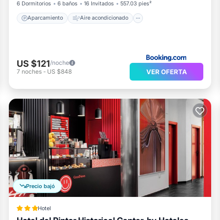
6 Dormitorios
6 baños
16 Invitados
557.03 pies²
Aparcamiento
Aire acondicionado
US $121
/noche
VER OFERTA
7
noches
-
US $848
Precio bajó
Hotel