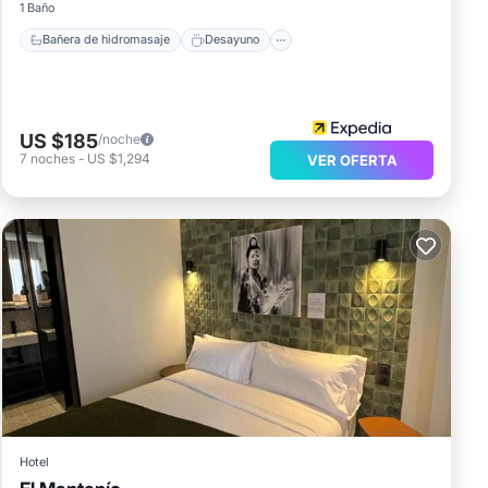
1 Baño
Bañera de hidromasaje
Desayuno
US $185
/noche
7
noches
-
US $1,294
VER OFERTA
Hotel