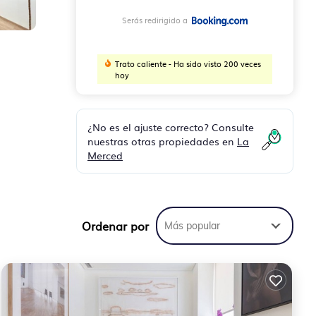
Serás redirigido a
Trato caliente - Ha sido visto 200 veces
hoy
¿No es el ajuste correcto? Consulte
nuestras otras propiedades en
La
Merced
 hay
está
Ordenar por
Más popular
 su
 una
 un