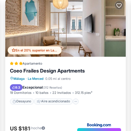
En el 20% superior en La Merced
Apartamento
Coeo Frailes Design Apartments
Desayuno
Aire acondicionado
Málaga
·
La Merced
0.05 mi al centro
Internet
Apto para niños
Excepcional
9.3
(
312 Reseñas
)
19 Dormitorios
10 baños
22 Invitados
312.15 pies²
Desayuno
Aire acondicionado
US $181
/noche