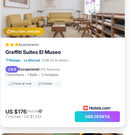
a
n
Muy bien valorado
Apartamento
Graffiti Suites El Museo
Vista al mar
Vistas
Cocina
Málaga
·
La Merced
0.06 mi al centro
The
Aire acondicionado
Excepcional
9.8
(
752 Reseñas
)
1 Dormitorio
1 Baño
3 Invitados
Vista al mar
Vistas
US $176
/noche
7
noches
-
US $1,233
VER OFERTA