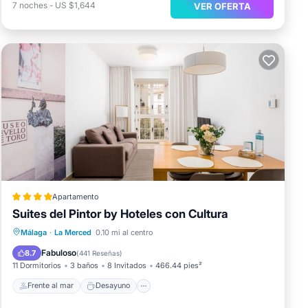
7
noches
-
US $1,644
VER OFERTA
Apartamento
Suites del Pintor by Hoteles con Cultura
Frente al mar
Desayuno
Málaga
·
La Merced
0.10 mi al centro
Aparcamiento
Vista al mar
Fabuloso
8.7
(
441 Reseñas
)
11 Dormitorios
3 baños
8 Invitados
466.44 pies²
Frente al mar
Desayuno