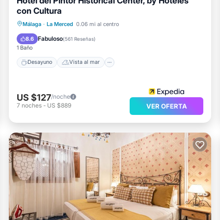
Hotel del Pintor Historical Center, by Hoteles
con Cultura
Desayuno
Vista al mar
Málaga
·
La Merced
0.06 mi al centro
Balcón/Terraza
Vistas
Fabuloso
8.6
(
561 Reseñas
)
1 Baño
Desayuno
Vista al mar
US $127
/noche
7
noches
-
US $889
VER OFERTA