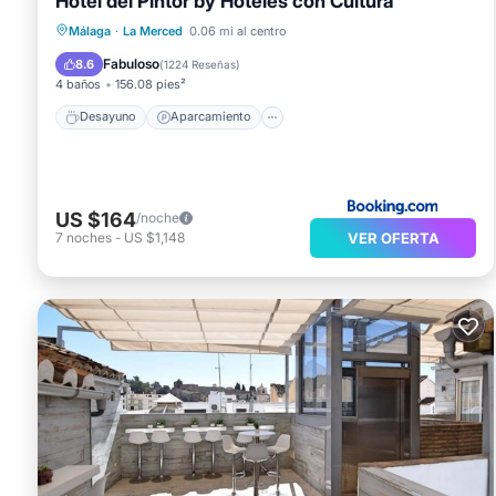
Hotel del Pintor by Hoteles con Cultura
Desayuno
Aparcamiento
Málaga
·
La Merced
0.06 mi al centro
Balcón/Terraza
Aire acondicionado
Fabuloso
8.6
(
1224 Reseñas
)
4 baños
156.08 pies²
Desayuno
Aparcamiento
US $164
/noche
VER OFERTA
7
noches
-
US $1,148