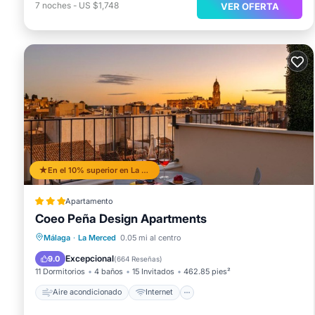
7
noches
-
US $1,748
VER OFERTA
En el 10% superior en La Merced
Apartamento
Coeo Peña Design Apartments
Aire acondicionado
Internet
Málaga
·
La Merced
0.05 mi al centro
Apto para niños
Accesibilidad
Excepcional
9.0
(
664 Reseñas
)
11 Dormitorios
4 baños
15 Invitados
462.85 pies²
Aire acondicionado
Internet