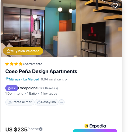
Muy bien valorado
Apartamento
Coeo Peña Design Apartments
Frente al mar
Desayuno
Málaga
·
La Merced
0.04 mi al centro
Vista al mar
Vistas
Excepcional
9.2
(
122 Reseñas
)
1 Dormitorio
1 Baño
4 Invitados
Frente al mar
Desayuno
US $235
/noche