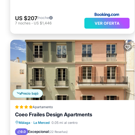
US $207
/noche
VER OFERTA
7
noches
-
US $1,446
Precio bajó
Apartamento
Coeo Frailes Design Apartments
Desayuno
Cocina
Málaga
·
La Merced
0.05 mi al centro
Aire acondicionado
Internet
Excepcional
9.0
(
22 Reseñas
)