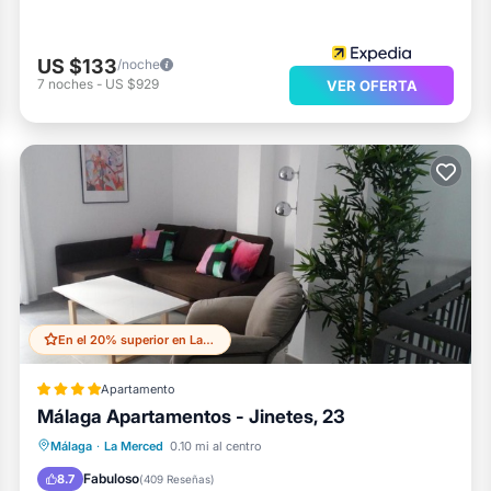
US $133
/noche
7
noches
-
US $929
VER OFERTA
En el 20% superior en La Merced
Apartamento
Málaga Apartamentos - Jinetes, 23
Aparcamiento
Aire acondicionado
Málaga
·
La Merced
0.10 mi al centro
Internet
Se admiten mascotas
Fabuloso
8.7
(
409 Reseñas
)