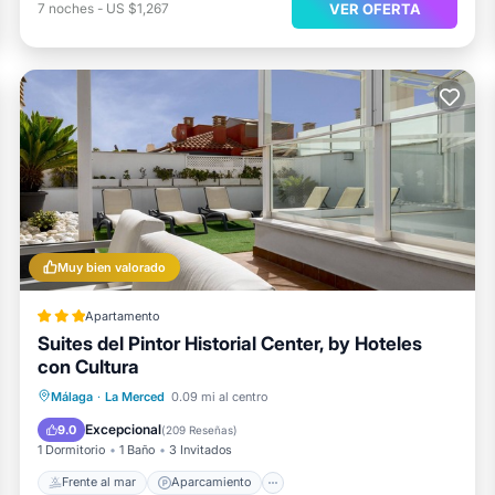
VER OFERTA
7
noches
-
US $1,267
Muy bien valorado
Apartamento
Suites del Pintor Historial Center, by Hoteles
con Cultura
Frente al mar
Aparcamiento
Málaga
·
La Merced
0.09 mi al centro
Vista al mar
Balcón/Terraza
Excepcional
9.0
(
209 Reseñas
)
1 Dormitorio
1 Baño
3 Invitados
Frente al mar
Aparcamiento