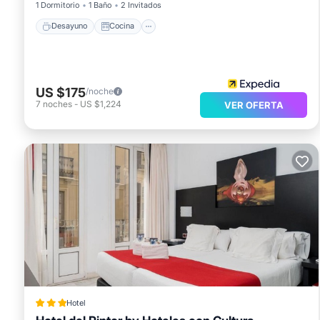
1 Dormitorio
1 Baño
2 Invitados
Desayuno
Cocina
US $175
/noche
7
noches
-
US $1,224
VER OFERTA
Hotel