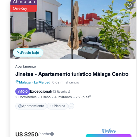
Ahorra con
OneKey
Precio bajó
Apartamento
Jinetes - Apartamento turístico Málaga Centro
Aparcamiento
Piscina
Málaga
·
La Merced
0.09 mi al centro
Balcón/Terraza
Cocina
Excepcional
10.0
(
43 Reseñas
)
2 Dormitorios
1 Baño
4 Invitados
753 pies²
Aparcamiento
Piscina
US $250
/noche