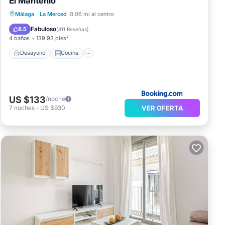
El Mantenío
Desayuno
Cocina
Málaga
·
La Merced
0.06 mi al centro
Aire acondicionado
Internet
Fabuloso
8.5
(
811 Reseñas
)
4 baños
139.93 pies²
Desayuno
Cocina
US $133
/noche
VER OFERTA
7
noches
-
US $930