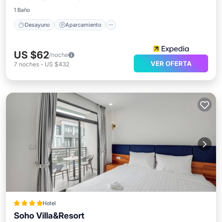
1 Baño
Desayuno
Aparcamiento
US $62
/noche
VER OFERTA
7
noches
-
US $432
Hotel
Soho Villa&Resort
Desayuno
Aparcamiento
Piscina