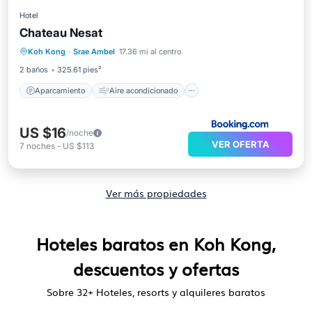
Hotel
Chateau Nesat
Aparcamiento
Aire acondicionado
Koh Kong
·
Srae Ambel
17.36 mi al centro
Internet
Apto para niños
2 baños
325.61 pies²
Aparcamiento
Aire acondicionado
US $16
/noche
VER OFERTA
7
noches
-
US $113
Ver más propiedades
Hoteles baratos en Koh Kong,
descuentos y ofertas
Sobre
32
+ Hoteles, resorts y alquileres baratos