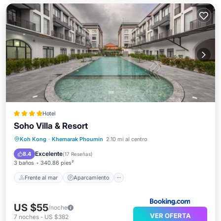
Hotel
Soho Villa & Resort
Frente al mar
Aparcamiento
Piscina
Koh Kong
·
Khemarak Phoumin
2.10 mi al centro
Vista al mar
Excelente
8.4
(
17 Reseñas
)
3 baños
340.86 pies²
Frente al mar
Aparcamiento
US $55
/noche
VER OFERTA
7
noches
-
US $382