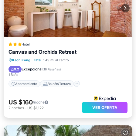
Hotel
Canvas and Orchids Retreat
Aparcamiento
Balcón/Terraza
Kaoh Kong
·
Tatai
1.49 mi al centro
Vistas
Apto para niños
Excepcional
9.2
(
16 Reseñas
)
1 Baño
Aparcamiento
Balcón/Terraza
US $160
/noche
VER OFERTA
7
noches
-
US $1,122