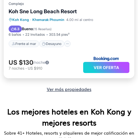
Complejo
Koh Sne Long Beach Resort
Frente al mar
Desayuno
Koh Kong
·
Khemarak Phoumin
4.00 mi al centro
Aparcamiento
Vista al mar
Bueno
6.3
(
15 Reseñas
)
6 baños
22 Invitados
303.54 pies²
Frente al mar
Desayuno
US $130
/noche
VER OFERTA
7
noches
-
US $910
Ver más propiedades
Los mejores hoteles en Koh Kong y
mejores resorts
Sobre
41
+ Hoteles, resorts y alquileres de mejor calificación en