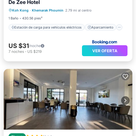
De Zee Hotel
Aparcamiento
Balcón/Terraza
Koh Kong
·
Khemarak Phoumin
2.79 mi al centro
Vistas
1 Baño
430.56 pies²
Estación de carga para vehículos eléctricos
Aparcamiento
US $31
/noche
VER OFERTA
7
noches
-
US $219