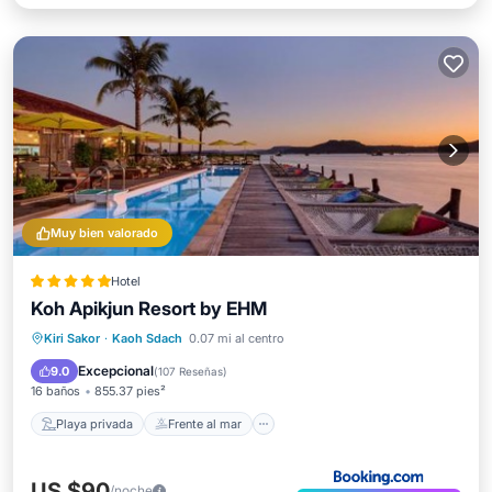
Muy bien valorado
Hotel
Koh Apikjun Resort by EHM
Playa privada
Frente al mar
Piscina
Kiri Sakor
·
Kaoh Sdach
0.07 mi al centro
Vista al mar
Excepcional
9.0
(
107 Reseñas
)
16 baños
855.37 pies²
Playa privada
Frente al mar
US $90
/noche