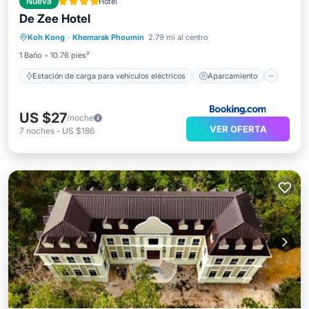
Nueva
Hotel
Estación de carga para vehículos eléctricos
De Zee Hotel
Aparcamiento
Aire acondicionado
Koh Kong
·
Khemarak Phoumin
2.79 mi al centro
Internet
1 Baño
10.76 pies²
Estación de carga para vehículos eléctricos
Aparcamiento
US $27
/noche
VER OFERTA
7
noches
-
US $186