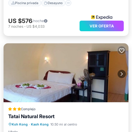
Piscina privada
Desayuno
US $576
/noche
VER OFERTA
7
noches
-
US $4,033
Complejo
Tatai Natural Resort
Desayuno
Balcón/Terraza
Cocina
Koh Kong
·
Kaoh Kong
10.50 mi al centro
Internet