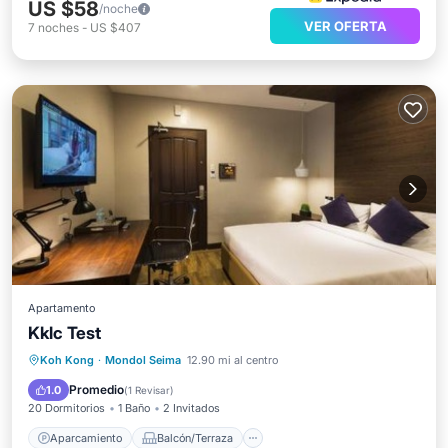
US $58
/noche
VER OFERTA
7
noches
-
US $407
Apartamento
Kklc Test
Aparcamiento
Balcón/Terraza
Koh Kong
·
Mondol Seima
12.90 mi al centro
Vistas
Aire acondicionado
Promedio
1.0
(
1 Revisar
)
20 Dormitorios
1 Baño
2 Invitados
Aparcamiento
Balcón/Terraza