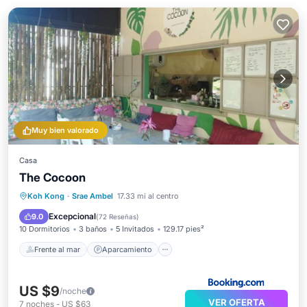
Muy bien valorado
Casa
The Cocoon
Frente al mar
Aparcamiento
Piscina
Koh Kong
·
Srae Ambel
17.33 mi al centro
Vista al mar
Excepcional
9.0
(
72 Reseñas
)
10 Dormitorios
3 baños
5 Invitados
129.17 pies²
Frente al mar
Aparcamiento
US $9
/noche
VER OFERTA
7
noches
-
US $63