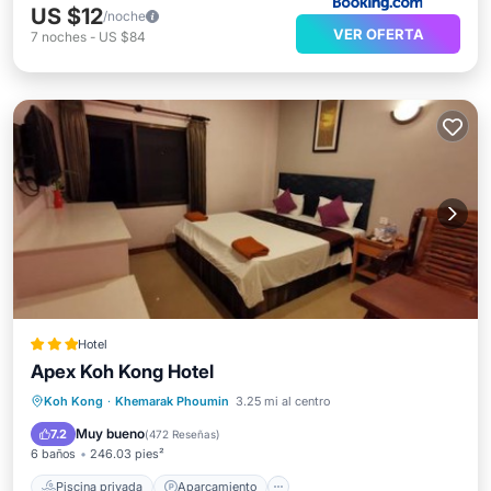
US $12
/noche
VER OFERTA
7
noches
-
US $84
Hotel
Apex Koh Kong Hotel
Piscina privada
Aparcamiento
Koh Kong
·
Khemarak Phoumin
3.25 mi al centro
Piscina
Balcón/Terraza
Muy bueno
7.2
(
472 Reseñas
)
6 baños
246.03 pies²
Piscina privada
Aparcamiento