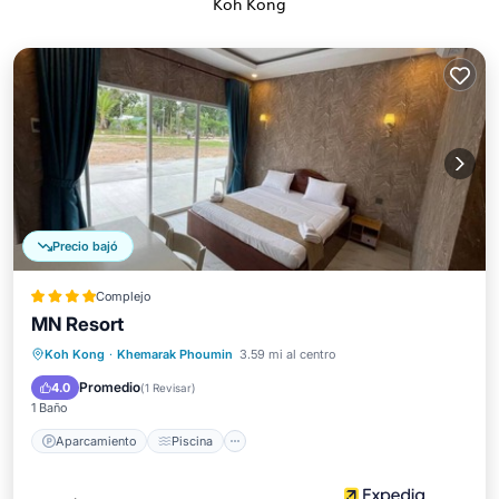
Koh Kong
Precio bajó
Complejo
MN Resort
Aparcamiento
Piscina
Spa
Koh Kong
·
Khemarak Phoumin
3.59 mi al centro
Vista al mar
Promedio
4.0
(
1 Revisar
)
1 Baño
Aparcamiento
Piscina