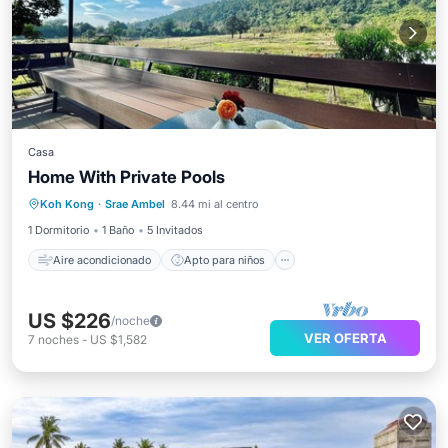
Casa
Home With Private Pools
Aire acondicionado
Apto para niños
Koh Kong
·
Srae Ambel
8.44 mi al centro
Ropa de cama
Seguridad/Protección
1 Dormitorio
1 Baño
5 Invitados
Aire acondicionado
Apto para niños
US $226
/noche
VER OFERTA
7
noches
-
US $1,582