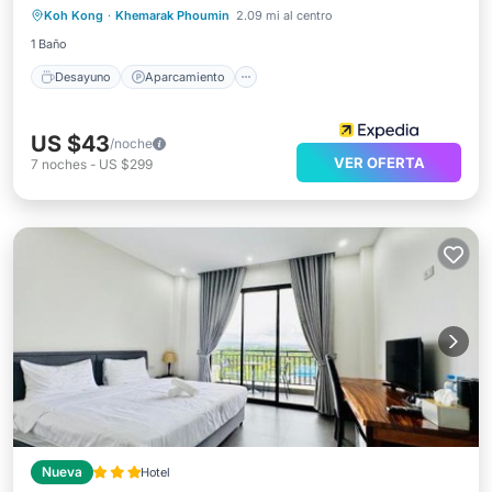
Koh Kong
·
Khemarak Phoumin
2.09 mi al centro
Spa
1 Baño
Desayuno
Aparcamiento
US $43
/noche
VER OFERTA
7
noches
-
US $299
Nueva
Hotel
Estación de carga para vehículos eléctricos