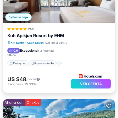
Precio bajó
Hotel
Koh Apikjun Resort by EHM
Desayuno
Aparcamiento
Piscina
Kiri Sakor
·
Kaoh Sdach
0.18 mi al centro
Balcón/Terraza
Excepcional
10.0
(
12 Reseñas
)
1 Baño
Desayuno
Aparcamiento
US $48
/noche
VER OFERTA
7
noches
-
US $334
Ahorra con
OneKey