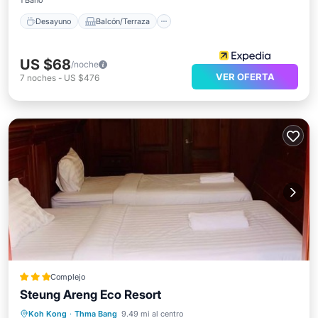
1 Baño
Desayuno
Balcón/Terraza
US $68
/noche
VER OFERTA
7
noches
-
US $476
Complejo
Steung Areng Eco Resort
Desayuno
Aparcamiento
Koh Kong
·
Thma Bang
9.49 mi al centro
Balcón/Terraza
Aire acondicionado