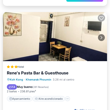
Hotel
Rene's Pasta Bar & Guesthouse
Aparcamiento
Aire acondicionado
Koh Kong
·
Khemarak Phoumin
3.26 mi al centro
Internet
Se admiten mascotas
Muy bueno
7.3
(
281 Reseñas
)
2 baños
236.81 pies²
Aparcamiento
Aire acondicionado