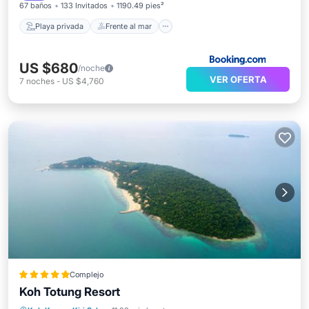
67 baños
133 Invitados
1190.49 pies²
Playa privada
Frente al mar
US $680
/noche
VER OFERTA
7
noches
-
US $4,760
Complejo
Koh Totung Resort
Frente al mar
Desayuno