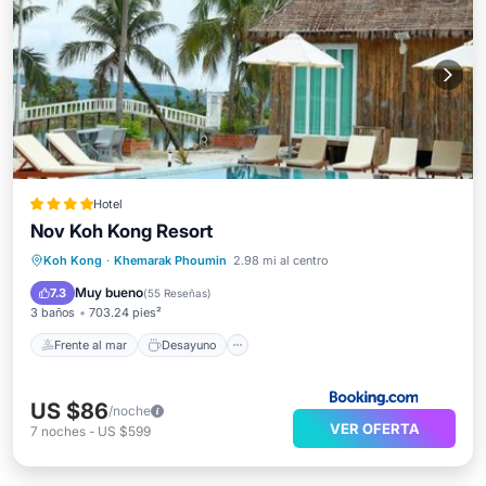
Hotel
Nov Koh Kong Resort
Frente al mar
Desayuno
Koh Kong
·
Khemarak Phoumin
2.98 mi al centro
Aparcamiento
Piscina
Muy bueno
7.3
(
55 Reseñas
)
3 baños
703.24 pies²
Frente al mar
Desayuno
US $86
/noche
VER OFERTA
7
noches
-
US $599