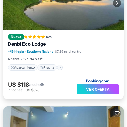
Nueva
Hotel
Denbi Eco Lodge
Aparcamiento
Piscina
Ethiopia
·
Southern Nations
87.29 mi al centro
Balcón/Terraza
Vistas
6 baños
1271.94 pies²
Aparcamiento
Piscina
US $118
/noche
VER OFERTA
7
noches
-
US $828