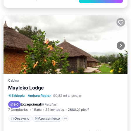
Cabina
Mayleko Lodge
Desayuno
Aparcamiento
Piscina
Ethiopia
·
Amhara Region
90.82 mi al centro
Balcón/Terraza
Excepcional
9.0
(
9 Reseñas
)
7 Dormitorios
1 Baño
22 Invitados
2680.21 pies²
Desayuno
Aparcamiento