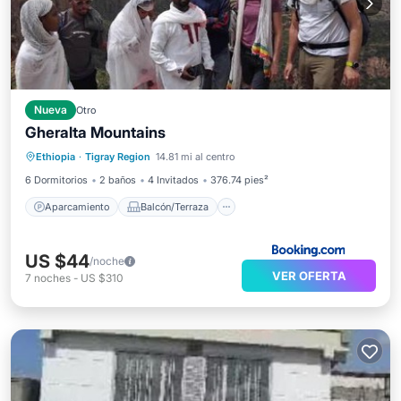
Nueva
Otro
Gheralta Mountains
Aparcamiento
Balcón/Terraza
Ethiopia
·
Tigray Region
14.81 mi al centro
Vistas
Se admiten mascotas
6 Dormitorios
2 baños
4 Invitados
376.74 pies²
Aparcamiento
Balcón/Terraza
US $44
/noche
VER OFERTA
7
noches
-
US $310