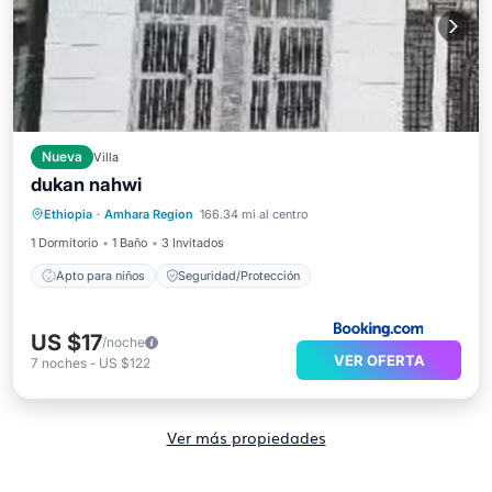
Nueva
Villa
dukan nahwi
Ethiopia
·
Amhara Region
166.34 mi al centro
Apto para niños
Seguridad/Protección
1 Dormitorio
1 Baño
3 Invitados
Apto para niños
Seguridad/Protección
US $17
/noche
VER OFERTA
7
noches
-
US $122
Ver más propiedades