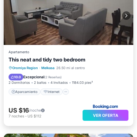
Apartamento
This neat and tidy two bedroom
Aparcamiento
Internet
Oromiya Region
·
Melkasa
26.50 mi al centro
Apto para niños
Restaurante
Excepcional
10.0
(
2 Reseñas
)
2 Dormitorios
2 baños
4 Invitados
1184.03 pies²
Aparcamiento
Internet
US $16
/noche
VER OFERTA
7
noches
-
US $112