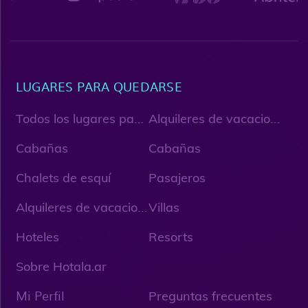
LUGARES PARA QUEDARSE
T
odos los lugares para quedarse
A
lquileres de vacaciones
Cabañas
Cabañas
Chalets de esquí
Pasajeros
A
lquileres de vacaciones únicos
Villas
Hoteles
Resorts
Sobre Hotala.ar
Mi Perfil
Preguntas frecuentes