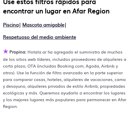
Use estos filtros rápidos para
Afar Region
resorts y alquileres de vacaciones en
con
precios a menudo listados a un 30-40% Hotala de
encontrar un lugar en
Afar Region
descuento en la tarifa del estante. Simplemente ingrese
su destino y asegure su reserva hoy.
Piscina
|
Mascota amigable
|
Respetuoso del medio ambiente
★
Propina:
Hotala.ar ha agregado el suministro de muchos
de los sitios web líderes, incluidos proveedores de alquileres a
corto plazo, OTA (incluidas Booking.com, Agoda, Airbnb y
otros). Use la función de filtro avanzado en la parte superior
para comparar casas, hoteles, alquileres de vacaciones, cama
y desayuno, alquileres privados de estilo Airbnb, propiedades
ecológicas y más. Queremos ayudarlo a encontrar los lugares
y los mejores lugares más populares para permanecer en Afar
Region.