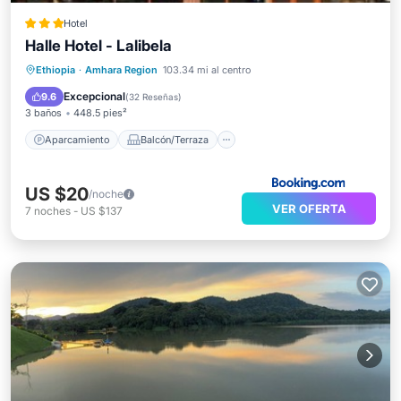
Hotel
Halle Hotel - Lalibela
Aparcamiento
Balcón/Terraza
Ethiopia
·
Amhara Region
103.34 mi al centro
Vistas
Internet
Excepcional
9.6
(
32 Reseñas
)
3 baños
448.5 pies²
Aparcamiento
Balcón/Terraza
US $20
/noche
VER OFERTA
7
noches
-
US $137