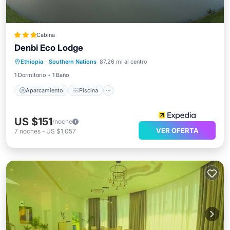
Cabina
Denbi Eco Lodge
Aparcamiento
Piscina
Internet
Ethiopia
·
Southern Nations
87.26 mi al centro
Apto para niños
1 Dormitorio
1 Baño
Aparcamiento
Piscina
US $151
/noche
VER OFERTA
7
noches
-
US $1,057