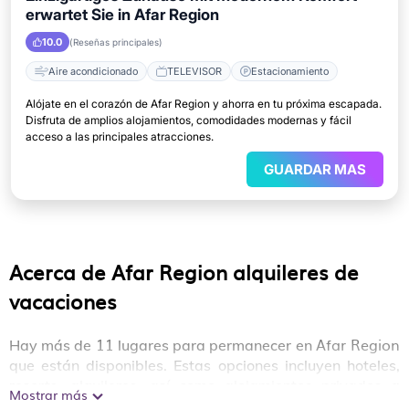
erwartet Sie in Afar Region
10.0
(Reseñas principales)
Aire acondicionado
TELEVISOR
Estacionamiento
Alójate en el corazón de Afar Region y ahorra en tu próxima escapada.
Disfruta de amplios alojamientos, comodidades modernas y fácil
acceso a las principales atracciones.
GUARDAR MAS
Acerca de Afar Region alquileres de
vacaciones
11
Afar Region
Hay más de
lugares para permanecer en
que están disponibles. Estas opciones incluyen hoteles,
resorts, alquileres, así como alojamientos privados a
Mostrar más
corto plazo (es decir, vehículos recreativos, condominios,