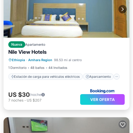
Nueva
Apartamento
Estación de carga para vehículos eléctricos
Nile View Hotels
Aparcamiento
Balcón/Terraza
Ethiopia
·
Amhara Region
98.53 mi al centro
Aire acondicionado
1 Dormitorio
48 baños
44 Invitados
Estación de carga para vehículos eléctricos
Aparcamiento
US $30
/noche
VER OFERTA
7
noches
-
US $207