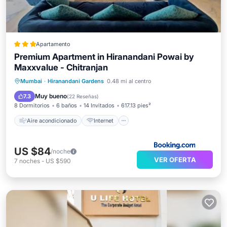
Apartamento
Premium Apartment in Hiranandani Powai by
Maxxvalue - Chitranjan
Aire acondicionado
Internet
Mumbai
·
Hiranandani Gardens
0.48 mi al centro
Apto para niños
Seguridad/Protección
Muy bueno
7.3
(
22 Reseñas
)
8 Dormitorios
6 baños
14 Invitados
617.13 pies²
Aire acondicionado
Internet
US $84
/noche
VER OFERTA
7
noches
-
US $590