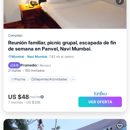
Complejo
Reunión familiar, picnic grupal, escapada de fin
de semana en Panvel, Navi Mumbai.
Piscina
Deportes/Actividades
Mumbai
·
Navi Mumbai
7.82 mi al centro
Seguridad/Protección
Entretenimiento
Promedio
2.0
(
1 Revisar
)
21 baños
100 Invitados
Piscina
Deportes/Actividades
US $48
/noche
VER OFERTA
7
noches
-
US $336