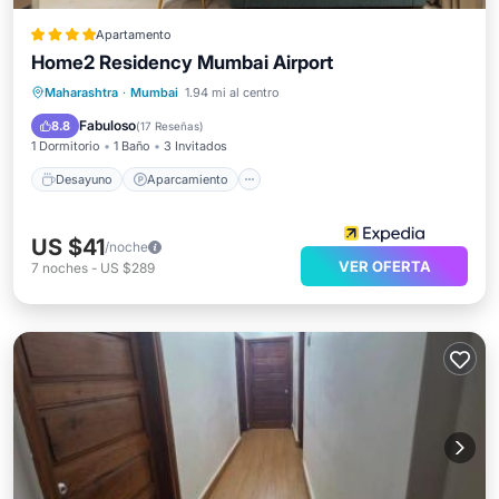
Apartamento
Home2 Residency Mumbai Airport
Desayuno
Aparcamiento
Maharashtra
·
Mumbai
1.94 mi al centro
Aire acondicionado
Internet
Fabuloso
8.8
(
17 Reseñas
)
1 Dormitorio
1 Baño
3 Invitados
Desayuno
Aparcamiento
US $41
/noche
VER OFERTA
7
noches
-
US $289