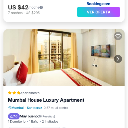
US $42
/noche
VER OFERTA
7
noches
-
US $295
Apartamento
Mumbai House Luxury Apartment
Desayuno
Aparcamiento
Cocina
Mumbai
·
Santacruz
0.57 mi al centro
Aire acondicionado
Muy bueno
7.6
(
16 Reseñas
)
1 Dormitorio
1 Baño
2 Invitados