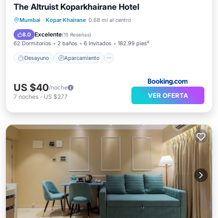
The Altruist Koparkhairane Hotel
Desayuno
Aparcamiento
Mumbai
·
Kopar Khairane
0.68 mi al centro
Balcón/Terraza
Aire acondicionado
Excelente
8.0
(
15 Reseñas
)
62 Dormitorios
2 baños
6 Invitados
182.99 pies²
Desayuno
Aparcamiento
US $40
/noche
VER OFERTA
7
noches
-
US $277