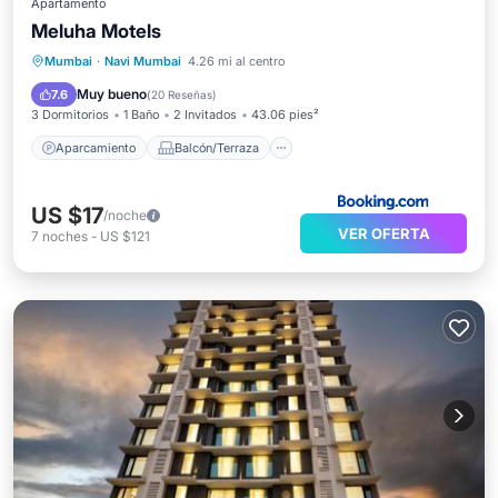
Apartamento
Meluha Motels
Aparcamiento
Balcón/Terraza
Aire acondicionado
Mumbai
·
Navi Mumbai
4.26 mi al centro
Se admiten mascotas
Muy bueno
7.6
(
20 Reseñas
)
3 Dormitorios
1 Baño
2 Invitados
43.06 pies²
Aparcamiento
Balcón/Terraza
US $17
/noche
VER OFERTA
7
noches
-
US $121