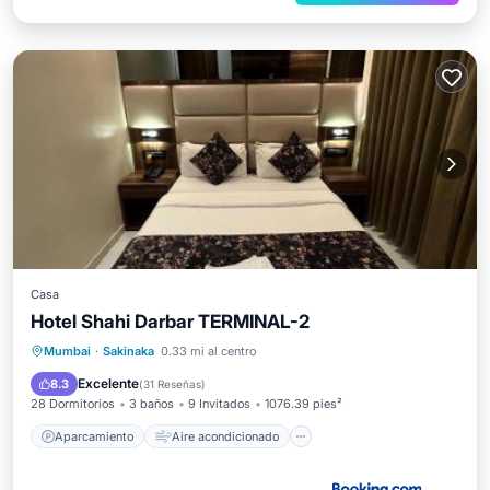
Casa
Hotel Shahi Darbar TERMINAL-2
Aparcamiento
Aire acondicionado
Mumbai
·
Sakinaka
0.33 mi al centro
Internet
Apto para niños
Excelente
8.3
(
31 Reseñas
)
28 Dormitorios
3 baños
9 Invitados
1076.39 pies²
Aparcamiento
Aire acondicionado