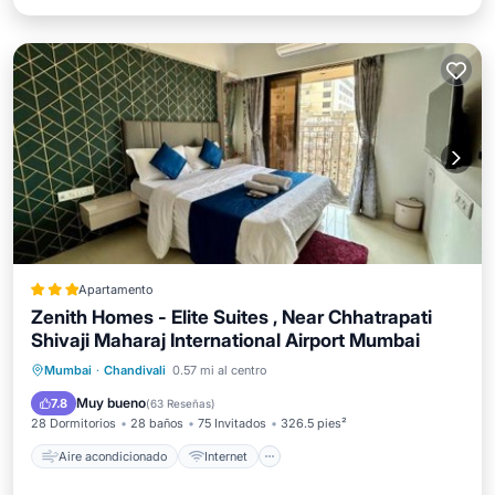
Apartamento
Zenith Homes - Elite Suites , Near Chhatrapati
Shivaji Maharaj International Airport Mumbai
Aire acondicionado
Internet
Mumbai
·
Chandivali
0.57 mi al centro
Apto para niños
Seguridad/Protección
Muy bueno
7.8
(
63 Reseñas
)
28 Dormitorios
28 baños
75 Invitados
326.5 pies²
Aire acondicionado
Internet