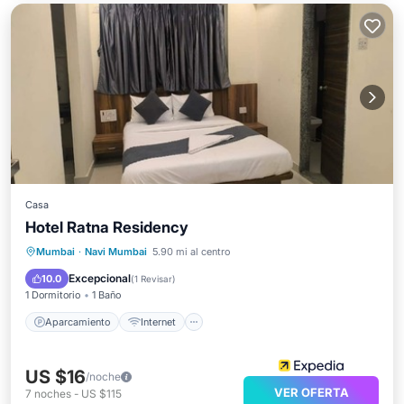
Casa
Hotel Ratna Residency
Aparcamiento
Internet
Mumbai
·
Navi Mumbai
5.90 mi al centro
Apto para niños
Ropa de cama
Excepcional
10.0
(
1 Revisar
)
1 Dormitorio
1 Baño
Aparcamiento
Internet
US $16
/noche
VER OFERTA
7
noches
-
US $115