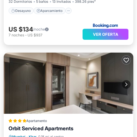
32 Dormitorios
5 baños
13 Invitados
398.26 pies²
Desayuno
Aparcamiento
US $134
/noche
VER OFERTA
7
noches
-
US $937
Apartamento
Orbit Serviced Apartments
Cocina
Aire acondicionado
Internet
Mumbai
·
Khar
0.18 mi al centro