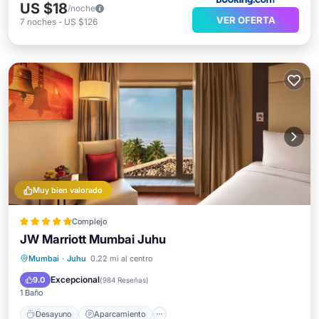
US $18
/noche
VER OFERTA
7
noches
-
US $126
Muy bien valorado
Complejo
JW Marriott Mumbai Juhu
Desayuno
Aparcamiento
Piscina
Mumbai
·
Juhu
0.22 mi al centro
Spa
Excepcional
9.0
(
984 Reseñas
)
1 Baño
Desayuno
Aparcamiento