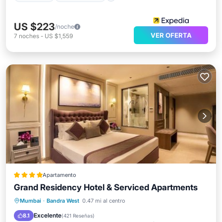
US $223
/noche
VER OFERTA
7
noches
-
US $1,559
Apartamento
Grand Residency Hotel & Serviced Apartments
Desayuno
Aparcamiento
Mumbai
·
Bandra West
0.47 mi al centro
Balcón/Terraza
Vistas
Excelente
8.1
(
421 Reseñas
)