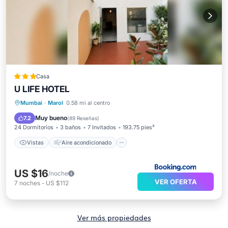
Casa
U LIFE HOTEL
Vistas
Aire acondicionado
Internet
Mumbai
·
Marol
0.58 mi al centro
Lavandería
Muy bueno
7.2
(
89 Reseñas
)
24 Dormitorios
3 baños
7 Invitados
193.75 pies²
Vistas
Aire acondicionado
US $16
/noche
VER OFERTA
7
noches
-
US $112
Ver más propiedades