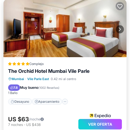
Complejo
The Orchid Hotel Mumbai Vile Parle
Desayuno
Aparcamiento
Piscina
Mumbai
·
Vile Parle East
0.42 mi al centro
Spa
Muy bueno
7.8
(
1002 Reseñas
)
1 Baño
Desayuno
Aparcamiento
US $63
/noche
VER OFERTA
7
noches
-
US $438