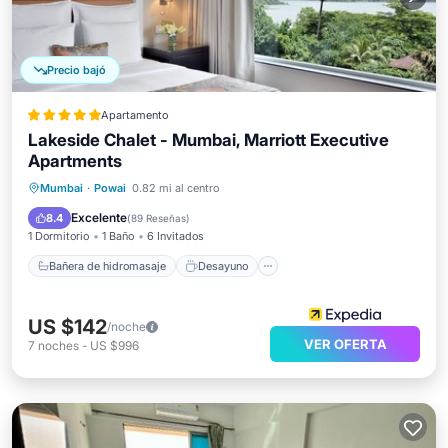
Precio bajó
Apartamento
Lakeside Chalet - Mumbai, Marriott Executive
Apartments
Bañera de hidromasaje
Desayuno
Mumbai
·
Powai
0.82 mi al centro
Aparcamiento
Piscina
Excelente
8.4
(
89 Reseñas
)
1 Dormitorio
1 Baño
6 Invitados
Bañera de hidromasaje
Desayuno
US $142
/noche
VER OFERTA
7
noches
-
US $996