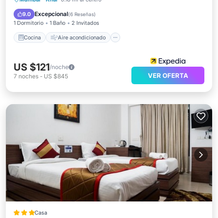
Apto para niños
Excepcional
9.0
(
6 Reseñas
)
1 Dormitorio
1 Baño
2 Invitados
Cocina
Aire acondicionado
US $121
/noche
VER OFERTA
7
noches
-
US $845
Casa