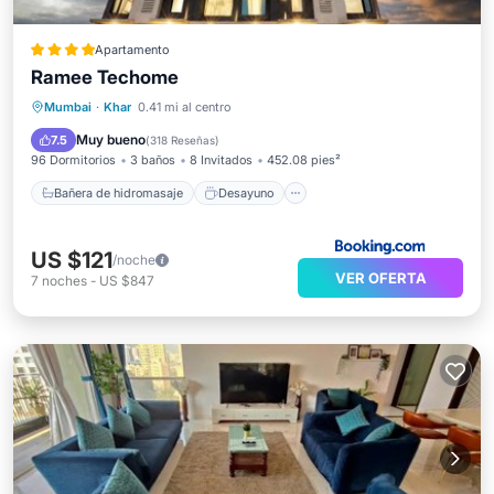
Apartamento
Ramee Techome
Bañera de hidromasaje
Desayuno
Mumbai
·
Khar
0.41 mi al centro
Piscina
Cocina
Muy bueno
7.5
(
318 Reseñas
)
96 Dormitorios
3 baños
8 Invitados
452.08 pies²
Bañera de hidromasaje
Desayuno
US $121
/noche
VER OFERTA
7
noches
-
US $847