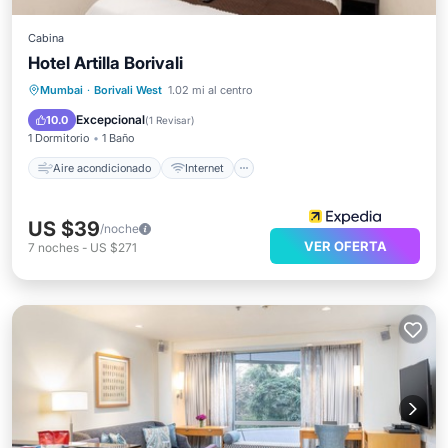
Cabina
Hotel Artilla Borivali
Aire acondicionado
Internet
Mumbai
·
Borivali West
1.02 mi al centro
Apto para niños
TV
Excepcional
10.0
(
1 Revisar
)
1 Dormitorio
1 Baño
Aire acondicionado
Internet
US $39
/noche
VER OFERTA
7
noches
-
US $271