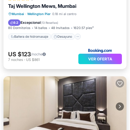
Taj Wellington Mews, Mumbai
Bañera de hidromasaje
Desayuno
Mumbai
·
Wellington Pier
0.18 mi al centro
Aparcamiento
Piscina
Excepcional
9.2
(
13 Reseñas
)
80 Dormitorios
14 baños
48 Invitados
1620.57 pies²
Bañera de hidromasaje
Desayuno
US $123
/noche
VER OFERTA
7
noches
-
US $861