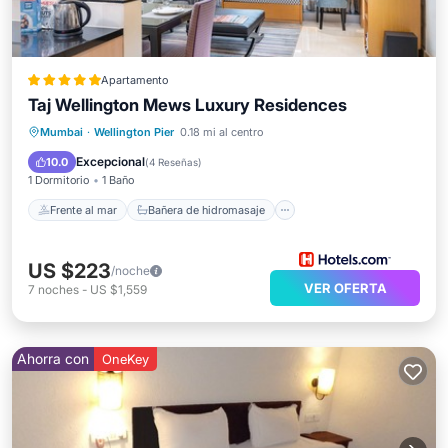
Apartamento
Taj Wellington Mews Luxury Residences
Frente al mar
Bañera de hidromasaje
Mumbai
·
Wellington Pier
0.18 mi al centro
Desayuno
Aparcamiento
Excepcional
10.0
(
4 Reseñas
)
1 Dormitorio
1 Baño
Frente al mar
Bañera de hidromasaje
US $223
/noche
VER OFERTA
7
noches
-
US $1,559
Ahorra con
OneKey