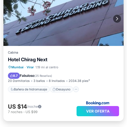
Cabina
Hotel Chirag Next
Bañera de hidromasaje
Desayuno
Mumbai
·
Virar
1.19 mi al centro
Aparcamiento
Balcón/Terraza
Fabuloso
8.7
(
25 Reseñas
)
20 Dormitorios
3 baños
8 Invitados
2034.38 pies²
Bañera de hidromasaje
Desayuno
US $14
/noche
VER OFERTA
7
noches
-
US $99