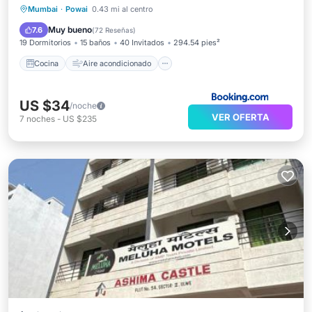
Cocina
Aire acondicionado
Internet
Mumbai
·
Powai
0.43 mi al centro
Accesibilidad
Muy bueno
7.6
(
72 Reseñas
)
19 Dormitorios
15 baños
40 Invitados
294.54 pies²
Cocina
Aire acondicionado
US $34
/noche
VER OFERTA
7
noches
-
US $235