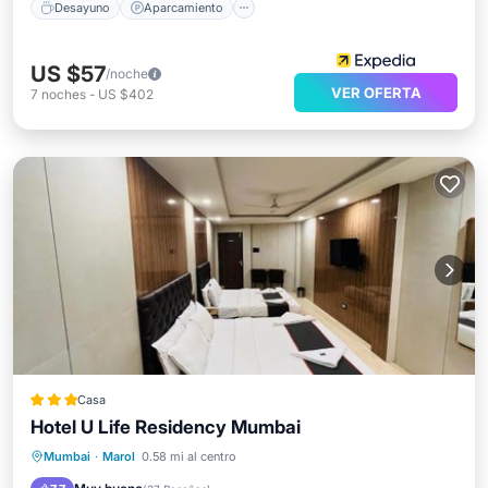
Desayuno
Aparcamiento
US $57
/noche
VER OFERTA
7
noches
-
US $402
Casa
Hotel U Life Residency Mumbai
Aire acondicionado
Internet
Mumbai
·
Marol
0.58 mi al centro
Apto para niños
Seguridad/Protección