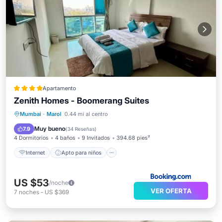
Apartamento
Zenith Homes - Boomerang Suites
Internet
Apto para niños
Mumbai
·
Marol
0.44 mi al centro
Seguridad/Protección
Muy bueno
7.9
(
34 Reseñas
)
4 Dormitorios
4 baños
9 Invitados
394.68 pies²
Internet
Apto para niños
US $53
/noche
VER OFERTA
7
noches
-
US $369