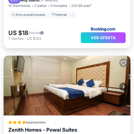
Muy bueno
7.7
(
37 Reseñas
)
12 Dormitorios
2 baños
5 Invitados
220.66 pies²
Aire acondicionado
Internet
US $18
/noche
VER OFERTA
7
noches
-
US $123
Apartamento
Zenith Homes - Powai Suites