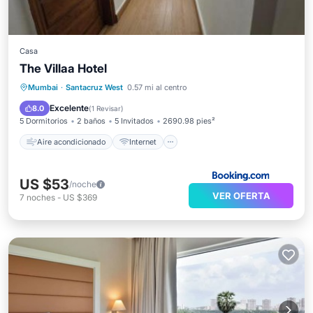
Casa
The Villaa Hotel
Aire acondicionado
Internet
Mumbai
·
Santacruz West
0.57 mi al centro
Apto para niños
Seguridad/Protección
Excelente
8.0
(
1 Revisar
)
5 Dormitorios
2 baños
5 Invitados
2690.98 pies²
Aire acondicionado
Internet
US $53
/noche
VER OFERTA
7
noches
-
US $369