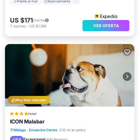
Frente al mar
Aparcamiento
US $171
/noche
VER OFERTA
7
noches
-
US $1,196
Muy bien valorado
Hotel
ICON Malabar
Desayuno
Aparcamiento
Málaga
·
Ensanche Centro
0.12 mi al centro
Balcón/Terraza
Cocina
Excepcional
9.0
(
4140 Reseñas
)