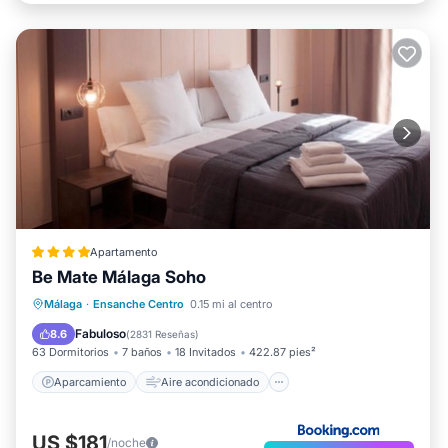
Apartamento
Be Mate Málaga Soho
Aparcamiento
Aire acondicionado
Málaga
·
Ensanche Centro
0.15 mi al centro
Internet
Apto para niños
Fabuloso
8.6
(
2831 Reseñas
)
63 Dormitorios
7 baños
18 Invitados
422.87 pies²
Aparcamiento
Aire acondicionado
US $181
/noche