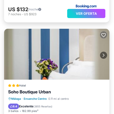
US $132
/noche
VER OFERTA
7
noches
-
US $923
Hotel
Soho Boutique Urban
Desayuno
Aparcamiento
Málaga
·
Ensanche Centro
0.11 mi al centro
Aire acondicionado
Internet
Excelente
8.4
(
3855 Reseñas
)
3 baños
182.99 pies²