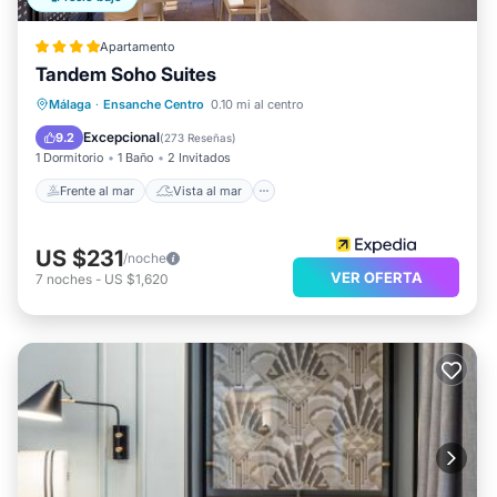
Apartamento
Tandem Soho Suites
Frente al mar
Vista al mar
Vistas
Málaga
·
Ensanche Centro
0.10 mi al centro
Cocina
Excepcional
9.2
(
273 Reseñas
)
1 Dormitorio
1 Baño
2 Invitados
Frente al mar
Vista al mar
US $231
/noche
VER OFERTA
7
noches
-
US $1,620