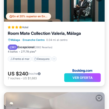
En el 20% superior en Ensanche Centro
Hotel
Room Mate Collection Valeria, Málaga
Frente al mar
Desayuno
Piscina
Málaga
·
Ensanche Centro
0.04 mi al centro
Vista al mar
Excepcional
9.1
(
2682 Reseñas
)
4 baños
271.78 pies²
Frente al mar
Desayuno
US $240
/noche
VER OFERTA
7
noches
-
US $1,683