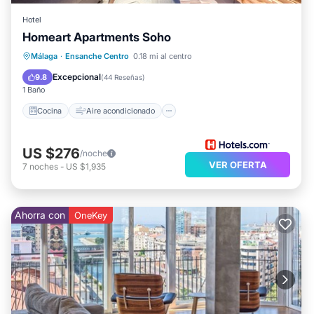
Hotel
Homeart Apartments Soho
Cocina
Aire acondicionado
Internet
Málaga
·
Ensanche Centro
0.18 mi al centro
Apto para niños
Excepcional
9.8
(
44 Reseñas
)
1 Baño
Cocina
Aire acondicionado
US $276
/noche
VER OFERTA
7
noches
-
US $1,935
Ahorra con
OneKey