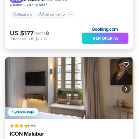
6 baños
287.04 pies²
Desayuno
Aparcamiento
US $177
/noche
VER OFERTA
7
noches
-
US $1,236
Precio bajó
Hotel
ICON Malabar