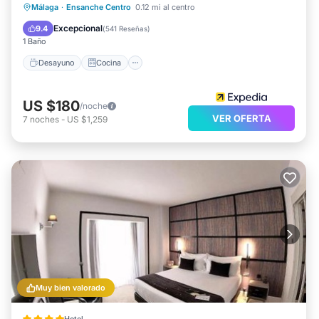
Desayuno
Cocina
Málaga
·
Ensanche Centro
0.12 mi al centro
Aire acondicionado
Internet
Excepcional
9.4
(
541 Reseñas
)
1 Baño
Desayuno
Cocina
US $180
/noche
VER OFERTA
7
noches
-
US $1,259
Muy bien valorado