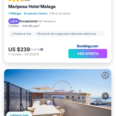
Hotel
Mariposa Hotel Malaga
Frente al mar
Estación de carga para vehículos eléctricos
Málaga
·
Ensanche Centro
0.16 mi al centro
Aparcamiento
Vista al mar
Excepcional
9.0
(
1931 Reseñas
)
3 baños
340.86 pies²
Frente al mar
Estación de carga para vehículos eléctricos
US $239
/noche
VER OFERTA
7
noches
-
US $1,674
Precio bajó