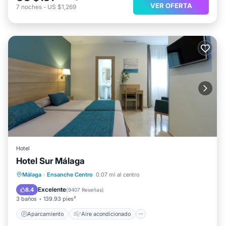
VER OFERTA
7
noches
-
US $1,269
Hotel
Hotel Sur Málaga
Aparcamiento
Aire acondicionado
Málaga
·
Ensanche Centro
0.07 mi al centro
Internet
Apto para niños
Excelente
8.4
(
9407 Reseñas
)
3 baños
139.93 pies²
Aparcamiento
Aire acondicionado