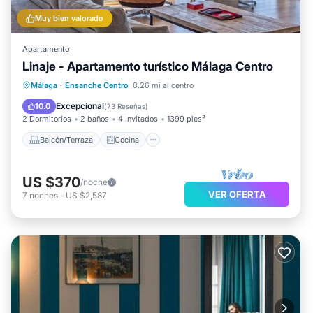
Muy bien valorado
Apartamento
Linaje - Apartamento turístico Málaga Centro
Balcón/Terraza
Cocina
Málaga
·
Ensanche Centro
0.26 mi al centro
Aire acondicionado
Internet
Excepcional
10.0
(
73 Reseñas
)
2 Dormitorios
2 baños
4 Invitados
1399 pies²
Balcón/Terraza
Cocina
US $370
/noche
VER OFERTA
7
noches
-
US $2,587