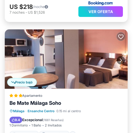
US $218
/noche
VER OFERTA
7
noches
-
US $1,526
Precio bajó
Apartamento
Be Mate Málaga Soho
Frente al mar
Aparcamiento
Málaga
·
Ensanche Centro
0.15 mi al centro
Vista al mar
Vistas
Excepcional
9.4
(
1661 Reseñas
)
1 Dormitorio
1 Baño
2 Invitados