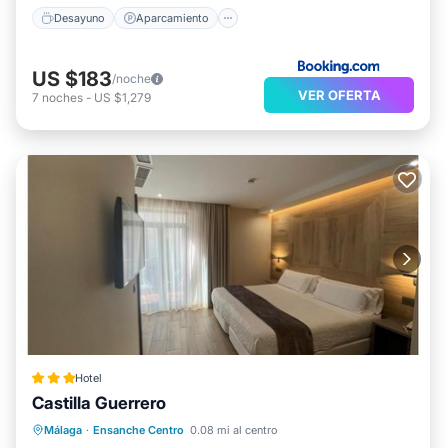
Desayuno
Aparcamiento
US $183
/noche
VER OFERTA
7
noches
-
US $1,279
Hotel
Castilla Guerrero
Aparcamiento
Cocina
Málaga
·
Ensanche Centro
0.08 mi al centro