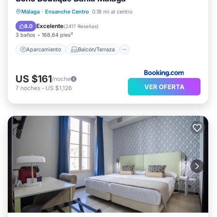
Aparcamiento
Balcón/Terraza
Málaga
·
Ensanche Centro
0.18 mi al centro
Aire acondicionado
Internet
Excelente
8.0
(
2417 Reseñas
)
3 baños
168.64 pies²
Aparcamiento
Balcón/Terraza
US $161
/noche
VER OFERTA
7
noches
-
US $1,126