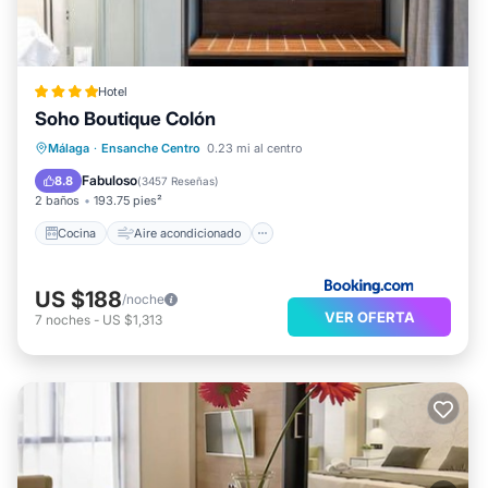
Hotel
Soho Boutique Colón
Cocina
Aire acondicionado
Internet
Málaga
·
Ensanche Centro
0.23 mi al centro
Se admiten mascotas
Fabuloso
8.8
(
3457 Reseñas
)
2 baños
193.75 pies²
Cocina
Aire acondicionado
US $188
/noche
VER OFERTA
7
noches
-
US $1,313