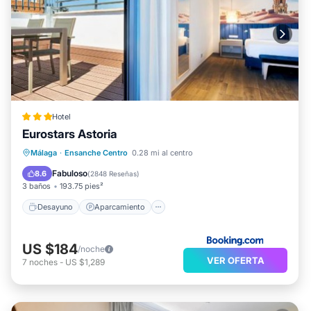
Hotel
Eurostars Astoria
Desayuno
Aparcamiento
Málaga
·
Ensanche Centro
0.28 mi al centro
Aire acondicionado
Internet
Fabuloso
8.6
(
2848 Reseñas
)
3 baños
193.75 pies²
Desayuno
Aparcamiento
US $184
/noche
VER OFERTA
7
noches
-
US $1,289