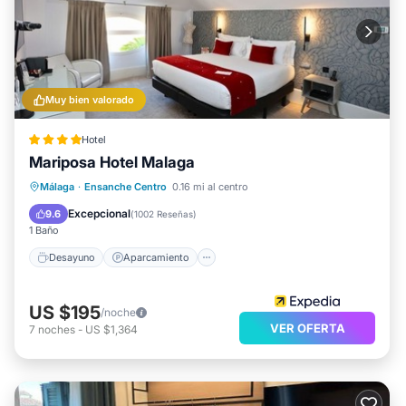
Muy bien valorado
Hotel
Mariposa Hotel Malaga
Desayuno
Aparcamiento
Málaga
·
Ensanche Centro
0.16 mi al centro
Balcón/Terraza
Cocina
Excepcional
9.6
(
1002 Reseñas
)
1 Baño
Desayuno
Aparcamiento
US $195
/noche
VER OFERTA
7
noches
-
US $1,364