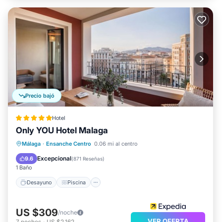
Precio bajó
Hotel
Only YOU Hotel Malaga
Desayuno
Piscina
Cocina
Málaga
·
Ensanche Centro
0.06 mi al centro
Aire acondicionado
Excepcional
9.6
(
871 Reseñas
)
1 Baño
Desayuno
Piscina
US $309
/noche
VER OFERTA
7
noches
-
US $2,162