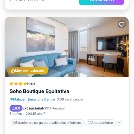
Muy bien valorado
Hotel
Soho Boutique Equitativa
Estación de carga para vehículos eléctricos
Aparcamiento
Piscina
Málaga
·
Ensanche Centro
0.06 mi al centro
Balcón/Terraza
Excepcional
9.0
(
5379 Reseñas
)
6 baños
204.51 pies²
Estación de carga para vehículos eléctricos
Aparcamiento