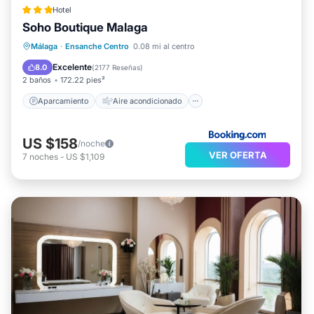
Hotel
Soho Boutique Malaga
Aparcamiento
Aire acondicionado
Málaga
·
Ensanche Centro
0.08 mi al centro
Internet
Se admiten mascotas
Excelente
8.0
(
2177 Reseñas
)
2 baños
172.22 pies²
Aparcamiento
Aire acondicionado
US $158
/noche
VER OFERTA
7
noches
-
US $1,109