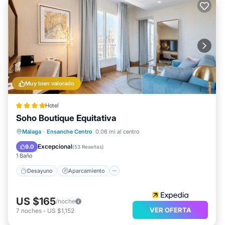
Muy bien valorado
Hotel
Soho Boutique Equitativa
Desayuno
Aparcamiento
Piscina
Málaga
·
Ensanche Centro
0.06 mi al centro
Aire acondicionado
Excepcional
9.0
(
53 Reseñas
)
1 Baño
Desayuno
Aparcamiento
US $165
/noche
VER OFERTA
7
noches
-
US $1,152