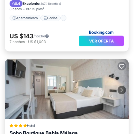
Aire acondicionado
Internet
Excelente
8.4
(
3074 Reseñas
)
8 baños
197.79 pies²
Aparcamiento
Cocina
US $143
/noche
VER OFERTA
7
noches
-
US $1,003
Hotel
Soho Boutique Bahía Málaga