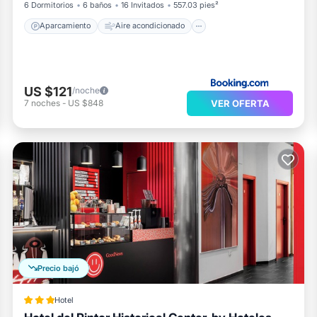
6 Dormitorios
6 baños
16 Invitados
557.03 pies²
Aparcamiento
Aire acondicionado
US $121
/noche
VER OFERTA
7
noches
-
US $848
Precio bajó
Hotel