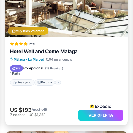
Muy bien valorado
Hotel
Hotel Well and Come Malaga
Málaga
·
La Merced
0.04 mi al centro
Desayuno
Piscina
Spa
Cocina
Excepcional
9.8
(
313 Reseñas
)
1 Baño
Desayuno
Piscina
US $193
/noche
7
noches
-
US $1,353
VER OFERTA