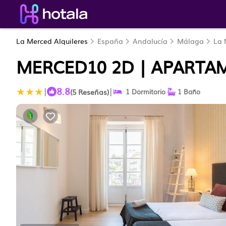
La Merced Alquileres
España
Andalucía
Málaga
La 
MERCED10 2D | APARTA
8.8
|
|
(5 Reseñas)
1 Dormitorio
1 Baño