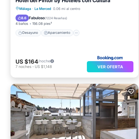
Hotel del Pintor by Hoteles con Cultura
Desayuno
Aparcamiento
Málaga
·
La Merced
0.06 mi al centro
Balcón/Terraza
Aire acondicionado
Fabuloso
8.6
(
1224 Reseñas
)
4 baños
156.08 pies²
Desayuno
Aparcamiento
US $164
/noche
VER OFERTA
7
noches
-
US $1,148