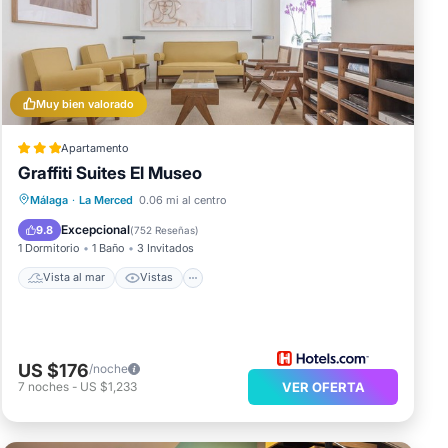
Muy bien valorado
Apartamento
Graffiti Suites El Museo
Vista al mar
Vistas
Cocina
Málaga
·
La Merced
0.06 mi al centro
Aire acondicionado
Excepcional
9.8
(
752 Reseñas
)
1 Dormitorio
1 Baño
3 Invitados
Vista al mar
Vistas
US $176
/noche
7
noches
-
US $1,233
VER OFERTA