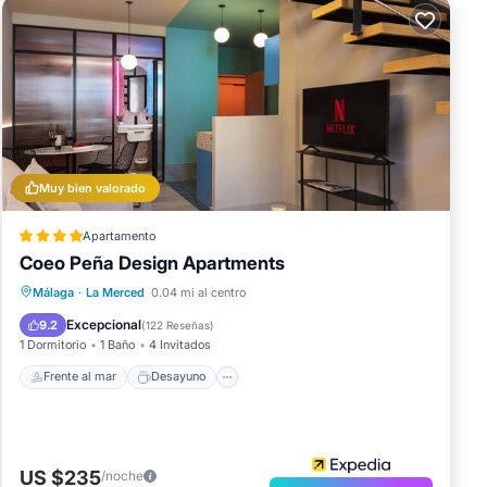
Muy bien valorado
Apartamento
Coeo Peña Design Apartments
Frente al mar
Desayuno
Málaga
·
La Merced
0.04 mi al centro
Vista al mar
Vistas
Excepcional
9.2
(
122 Reseñas
)
1 Dormitorio
1 Baño
4 Invitados
Frente al mar
Desayuno
US $235
/noche