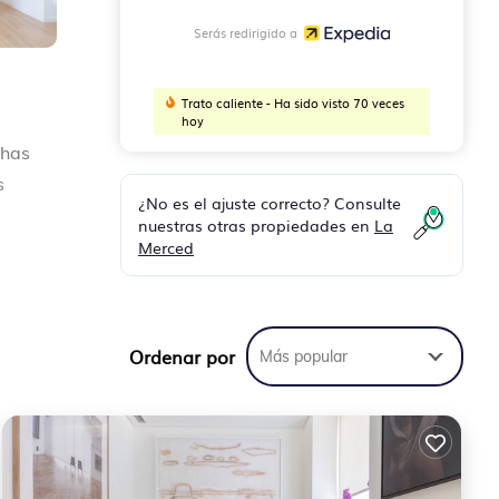
Serás redirigido a
Trato caliente - Ha sido visto 70 veces
hoy
chas
s
¿No es el ajuste correcto? Consulte
nuestras otras propiedades en
La
Merced
de
Ordenar por
Más popular
Otras