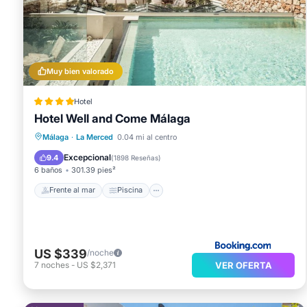
Muy bien valorado
Hotel
Hotel Well and Come Málaga
Frente al mar
Piscina
Spa
Málaga
·
La Merced
0.04 mi al centro
Vista al mar
Excepcional
9.4
(
1898 Reseñas
)
6 baños
301.39 pies²
Frente al mar
Piscina
US $339
/noche
VER OFERTA
7
noches
-
US $2,371