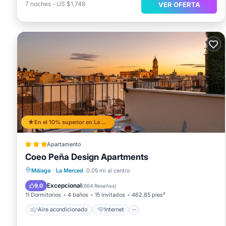
7
noches
-
US $1,748
VER OFERTA
En el 10% superior en La Merced
Apartamento
Coeo Peña Design Apartments
Aire acondicionado
Internet
Málaga
·
La Merced
0.05 mi al centro
Apto para niños
Accesibilidad
Excepcional
9.0
(
664 Reseñas
)
11 Dormitorios
4 baños
15 Invitados
462.85 pies²
Aire acondicionado
Internet