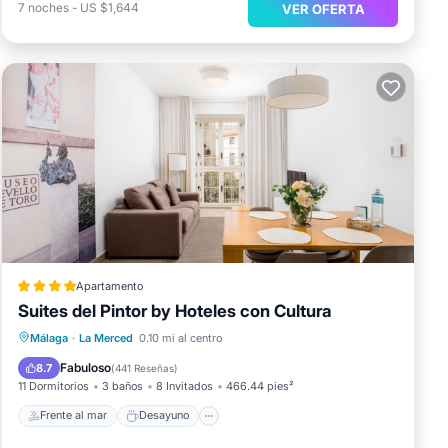
7
noches
-
US $1,644
VER OFERTA
Apartamento
Suites del Pintor by Hoteles con Cultura
Frente al mar
Desayuno
Málaga
·
La Merced
0.10 mi al centro
Aparcamiento
Vista al mar
Fabuloso
8.7
(
441 Reseñas
)
11 Dormitorios
3 baños
8 Invitados
466.44 pies²
Frente al mar
Desayuno