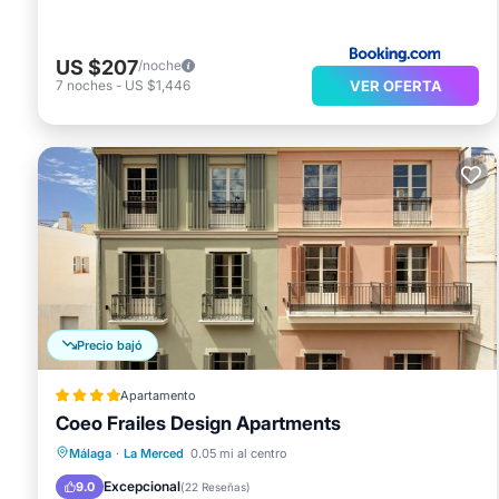
US $207
/noche
VER OFERTA
7
noches
-
US $1,446
Precio bajó
Apartamento
Coeo Frailes Design Apartments
Desayuno
Cocina
Málaga
·
La Merced
0.05 mi al centro
Aire acondicionado
Internet
Excepcional
9.0
(
22 Reseñas
)