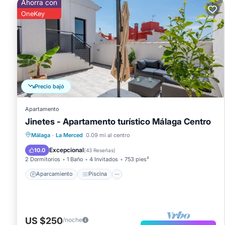
Ahorra con
OneKey
Precio bajó
Apartamento
Jinetes - Apartamento turístico Málaga Centro
Aparcamiento
Piscina
Málaga
·
La Merced
0.09 mi al centro
Balcón/Terraza
Cocina
Excepcional
10.0
(
43 Reseñas
)
2 Dormitorios
1 Baño
4 Invitados
753 pies²
Aparcamiento
Piscina
US $250
/noche