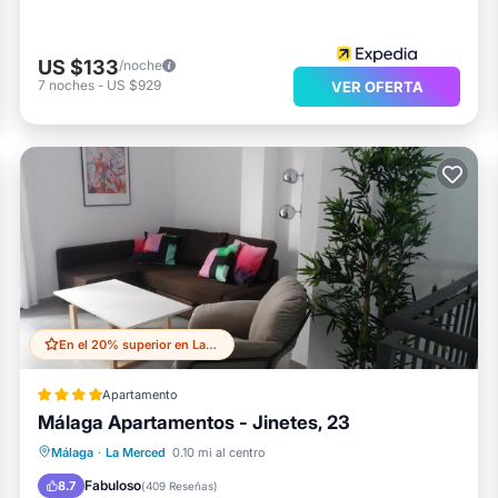
US $133
/noche
7
noches
-
US $929
VER OFERTA
En el 20% superior en La Merced
Apartamento
Málaga Apartamentos - Jinetes, 23
Aparcamiento
Aire acondicionado
Málaga
·
La Merced
0.10 mi al centro
Internet
Se admiten mascotas
Fabuloso
8.7
(
409 Reseñas
)