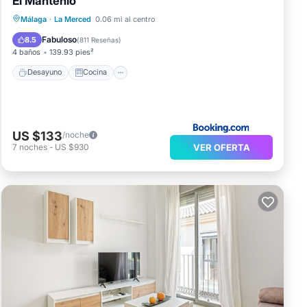
El Mantenío
Desayuno
Cocina
Málaga
·
La Merced
0.06 mi al centro
Aire acondicionado
Internet
Fabuloso
8.5
(
811 Reseñas
)
4 baños
139.93 pies²
Desayuno
Cocina
US $133
/noche
VER OFERTA
7
noches
-
US $930