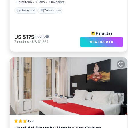
1 Dormitorio
1 Baño
2 Invitados
Desayuno
Cocina
US $175
/noche
7
noches
-
US $1,224
VER OFERTA
Hotel