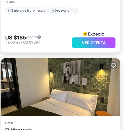
1 Baño
Bañera de hidromasaje
Desayuno
US $185
/noche
7
noches
-
US $1,294
VER OFERTA
Hotel