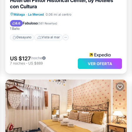
Hotel del Pintor Historical Center, by Hoteles
con Cultura
Desayuno
Vista al mar
Málaga
·
La Merced
0.06 mi al centro
Balcón/Terraza
Vistas
Fabuloso
8.6
(
561 Reseñas
)
1 Baño
Desayuno
Vista al mar
US $127
/noche
7
noches
-
US $889
VER OFERTA