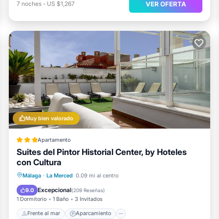
VER OFERTA
7
noches
-
US $1,267
Muy bien valorado
Apartamento
Suites del Pintor Historial Center, by Hoteles
con Cultura
Frente al mar
Aparcamiento
Málaga
·
La Merced
0.09 mi al centro
Vista al mar
Balcón/Terraza
Excepcional
9.0
(
209 Reseñas
)
1 Dormitorio
1 Baño
3 Invitados
Frente al mar
Aparcamiento