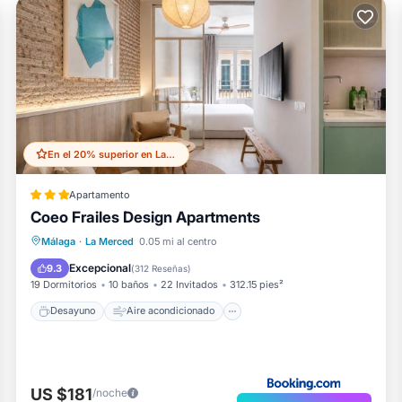
En el 20% superior en La Merced
Apartamento
Coeo Frailes Design Apartments
Desayuno
Aire acondicionado
Málaga
·
La Merced
0.05 mi al centro
Internet
Apto para niños
Excepcional
9.3
(
312 Reseñas
)
19 Dormitorios
10 baños
22 Invitados
312.15 pies²
Desayuno
Aire acondicionado
US $181
/noche