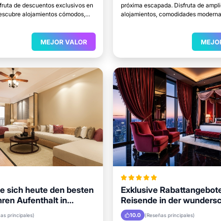
sfruta de descuentos exclusivos en
próxima escapada. Disfruta de ampl
Descubre alojamientos cómodos,
alojamientos, comodidades modernas
caciones y el lugar perfecto para
acceso a las principales atracciones
MEJOR VALOR
MEJO
ie sich heute den besten
Exklusive Rabattangebote
Ihren Aufenthalt in
Reisende in der wunders
Stadt Kolhapur
10.0
as principales)
(Reseñas principales)