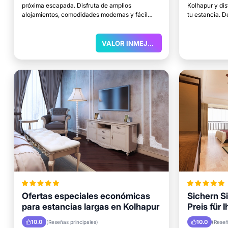
próxima escapada. Disfruta de amplios
Kolhapur y di
alojamientos, comodidades modernas y fácil
tu estancia. 
acceso a las principales atracciones.
excelentes ubi
relajarte.
VALOR INMEJORABLE
Ofertas especiales económicas
Sichern S
para estancias largas en Kolhapur
Preis für 
Kolhapur
10.0
10.0
(Reseñas principales)
(Reseñ