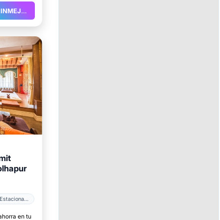
VALOR INMEJORABLE
mit
olhapur
Estacionamiento
ahorra en tu