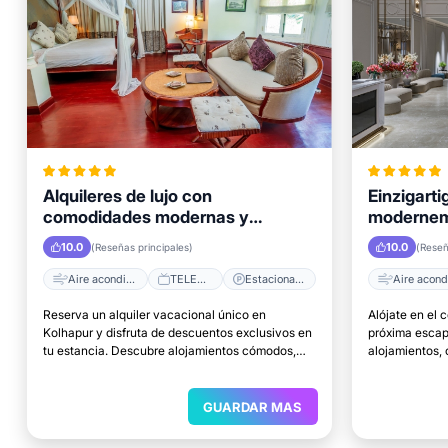
Alquileres de lujo con
Einzigart
comodidades modernas y
modernem 
opciones económicas
Kolhapur
10.0
10.0
(Reseñas principales)
(Reseñ
Aire acondicionado
TELEVISOR
Estacionamiento
Reserva un alquiler vacacional único en
Alójate en el 
Kolhapur y disfruta de descuentos exclusivos en
próxima escap
tu estancia. Descubre alojamientos cómodos,
alojamientos,
excelentes ubicaciones y el lugar perfecto para
acceso a las p
relajarte.
GUARDAR MAS