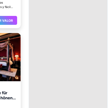
ios
 y fácil
.
R VALOR
 für
chönen