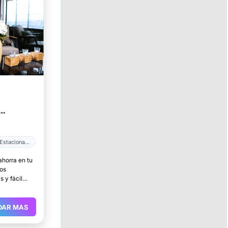
Estacionamiento
ahorra en tu
ios
 y fácil
.
DAR MAS