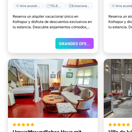
Aire acondicionado
TELEVISOR
Estacionamiento
Reserva un alquiler vacacional único en
Reserva un al
Kolhapur y disfruta de descuentos exclusivos en
Kolhapur y di
tu estancia. Descubre alojamientos cómodos,
tu estancia. 
excelentes ubicaciones y el lugar perfecto para
excelentes ubi
relajarte.
relajarte.
GRANDES OFERTAS