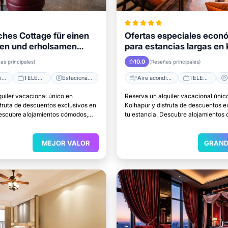
hes Cottage für einen
Ofertas especiales econ
en und erholsamen
para estancias largas en
t in Kolhapur
10.0
as principales)
(Reseñas principales)
Aire acondicionado
TELEVISOR
Estacionamiento
Aire acondicionado
TELEVISOR
quiler vacacional único en
Reserva un alquiler vacacional únic
sfruta de descuentos exclusivos en
Kolhapur y disfruta de descuentos e
Descubre alojamientos cómodos,
tu estancia. Descubre alojamientos
caciones y el lugar perfecto para
excelentes ubicaciones y el lugar pe
relajarte.
MEJOR VALOR