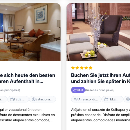
ie sich heute den besten
Buchen Sie jetzt Ihren Au
Ihren Aufenthalt in
und zahlen Sie später in 
10.0
as principales)
(Reseñas principales)
Aire acondicionado
TELEVISOR
Estacionamiento
Aire acondicionado
TELEVISOR
quiler vacacional único en
Alójate en el corazón de Kolhapur y 
sfruta de descuentos exclusivos en
próxima escapada. Disfruta de ampl
Descubre alojamientos cómodos,
alojamientos, comodidades modernas
caciones y el lugar perfecto para
acceso a las principales atracciones