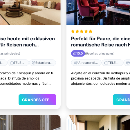
ise heute mit exklusiven
Perfekt für Paare, die ein
für Reisen nach
romantische Reise nach 
planen
10.0
as principales)
(Reseñas principales)
Aire acondicionado
TELEVISOR
Estacionamiento
Aire acondicionado
TELEVISOR
corazón de Kolhapur y ahorra en tu
Alójate en el corazón de Kolhapur y 
ada. Disfruta de amplios
próxima escapada. Disfruta de ampl
 comodidades modernas y fácil
alojamientos, comodidades modernas
rincipales atracciones.
acceso a las principales atracciones
GRANDES OFERTAS