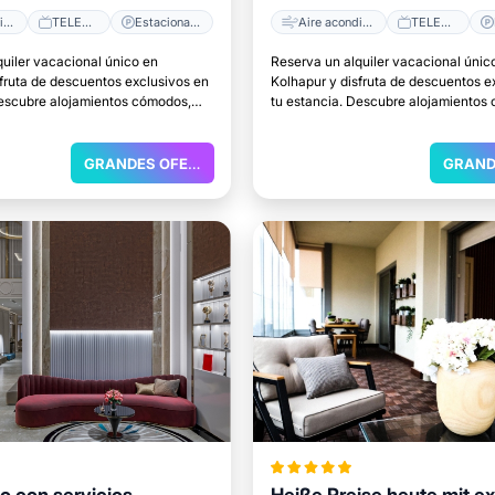
Aire acondicionado
TELEVISOR
Estacionamiento
Aire acondicionado
TELEVISOR
quiler vacacional único en
Reserva un alquiler vacacional únic
sfruta de descuentos exclusivos en
Kolhapur y disfruta de descuentos e
Descubre alojamientos cómodos,
tu estancia. Descubre alojamientos
caciones y el lugar perfecto para
excelentes ubicaciones y el lugar pe
relajarte.
GRANDES OFERTAS