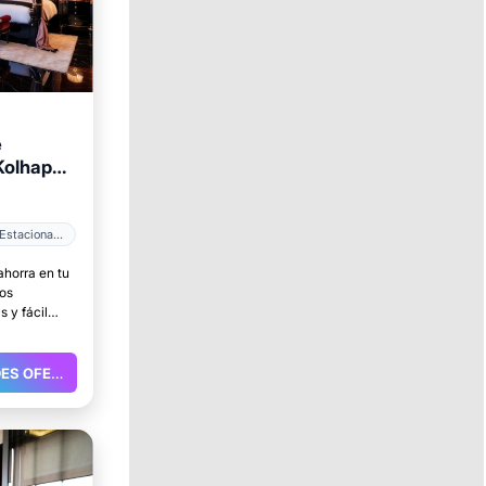
e
Kolhapur
Estacionamiento
ahorra en tu
ios
 y fácil
.
GRANDES OFERTAS