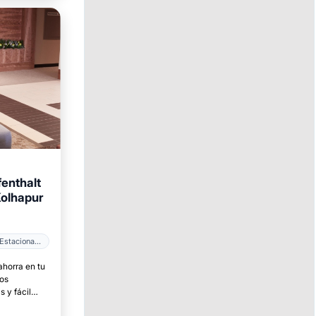
fenthalt
Kolhapur
Estacionamiento
ahorra en tu
ios
 y fácil
.