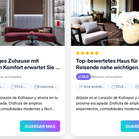
iges Zuhause mit
Top-bewertetes Haus für
Komfort erwartet Sie in
Reisende nahe wichtigen
Attraktionen in Kolhapur
10.0
as principales)
(Reseñas principales)
Aire acondicionado
TELEVISOR
Estacionamiento
Aire acondicionado
TELEVISOR
corazón de Kolhapur y ahorra en tu
Alójate en el corazón de Kolhapur y 
ada. Disfruta de amplios
próxima escapada. Disfruta de ampl
 comodidades modernas y fácil
alojamientos, comodidades modernas
rincipales atracciones.
acceso a las principales atracciones
GUARDAR MAS
GUAR