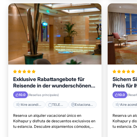
Exklusive Rabattangebote für
Sichern S
Reisende in der wunderschönen
Preis für 
Stadt Kolhapur
Kolhapur
10.0
10.0
(Reseñas principales)
(Reseñ
Aire acondicionado
TELEVISOR
Estacionamiento
Reserva un alquiler vacacional único en
Reserva un al
Kolhapur y disfruta de descuentos exclusivos en
Kolhapur y di
tu estancia. Descubre alojamientos cómodos,
tu estancia. 
excelentes ubicaciones y el lugar perfecto para
excelentes ubi