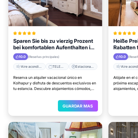
Sparen Sie bis zu vierzig Prozent
Heiße Pre
bei komfortablen Aufenthalten in
Rabatten 
Kolhapur
Kolhapur
10.0
10.0
(Reseñas principales)
(Reseñ
Aire acondicionado
TELEVISOR
Estacionamiento
Reserva un alquiler vacacional único en
Alójate en el 
Kolhapur y disfruta de descuentos exclusivos en
próxima escap
tu estancia. Descubre alojamientos cómodos,
alojamientos,
excelentes ubicaciones y el lugar perfecto para
acceso a las p
relajarte.
GUARDAR MAS