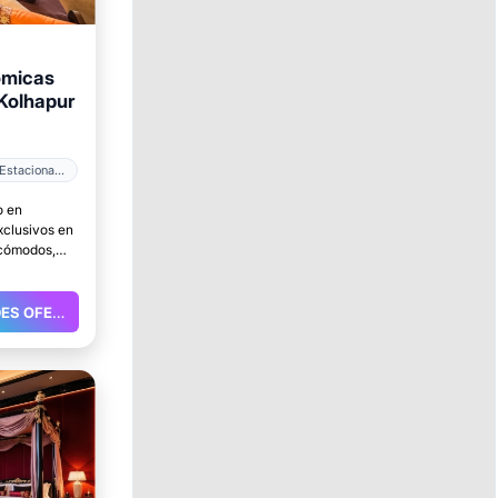
ómicas
 Kolhapur
Estacionamiento
o en
xclusivos en
 cómodos,
rfecto para
GRANDES OFERTAS