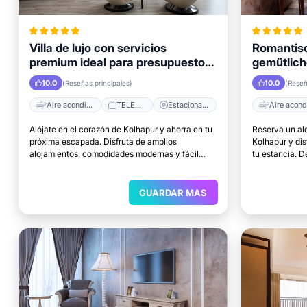
Villa de lujo con servicios
Romantisc
premium ideal para presupuestos
gemütlich
ajustados
Aufenthal
10.0
10.0
(Reseñas principales)
(Reseñ
Aire acondicionado
TELEVISOR
Estacionamiento
Alójate en el corazón de Kolhapur y ahorra en tu
Reserva un al
próxima escapada. Disfruta de amplios
Kolhapur y di
alojamientos, comodidades modernas y fácil
tu estancia. 
acceso a las principales atracciones.
excelentes ubi
relajarte.
GUARDAR MAS