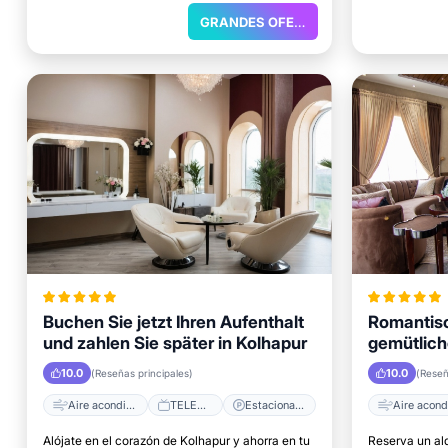
relajarte.
relajarte.
GRANDES OFERTAS
Buchen Sie jetzt Ihren Aufenthalt
Romantisc
und zahlen Sie später in Kolhapur
gemütlich
Aufenthal
10.0
10.0
(Reseñas principales)
(Reseñ
Aire acondicionado
TELEVISOR
Estacionamiento
Alójate en el corazón de Kolhapur y ahorra en tu
Reserva un al