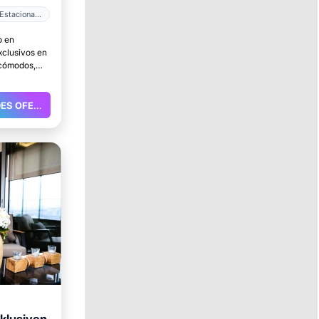
Estacionamiento
o en
xclusivos en
 cómodos,
rfecto para
GRANDES OFERTAS