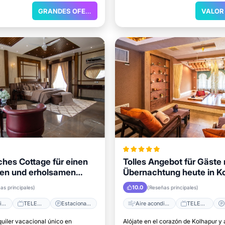
GRANDES OFERTAS
hes Cottage für einen
Tolles Angebot für Gäste 
en und erholsamen
Übernachtung heute in K
t in Kolhapur
10.0
as principales)
(Reseñas principales)
Aire acondicionado
TELEVISOR
Estacionamiento
Aire acondicionado
TELEVISOR
quiler vacacional único en
Alójate en el corazón de Kolhapur y 