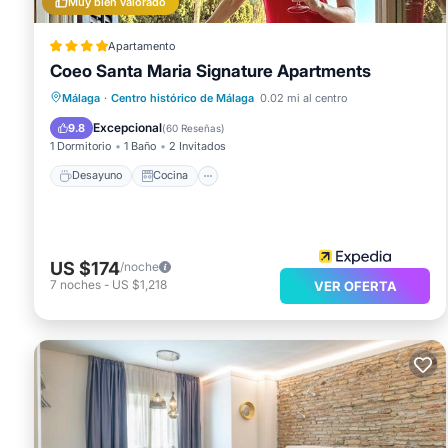
Muy bien valorado
Apartamento
Coeo Santa Maria Signature Apartments
Desayuno
Cocina
Málaga
·
Centro histórico de Málaga
0.02 mi al centro
Aire acondicionado
Internet
Excepcional
9.8
(
60 Reseñas
)
1 Dormitorio
1 Baño
2 Invitados
Desayuno
Cocina
US $174
/noche
7
noches
-
US $1,218
VER OFERTA