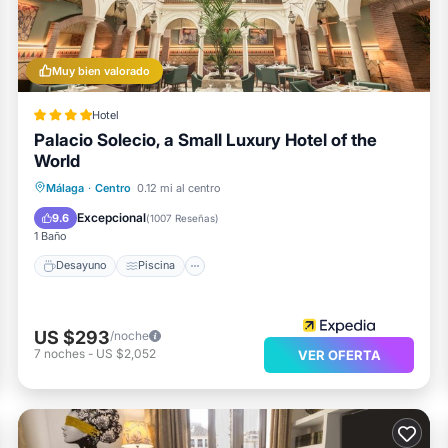
Muy bien valorado
Hotel
Palacio Solecio, a Small Luxury Hotel of the
World
Desayuno
Piscina
Balcón/Terraza
Málaga
·
Centro
0.12 mi al centro
Cocina
Excepcional
9.6
(
1007 Reseñas
)
1 Baño
Desayuno
Piscina
US $293
/noche
7
noches
-
US $2,052
VER OFERTA