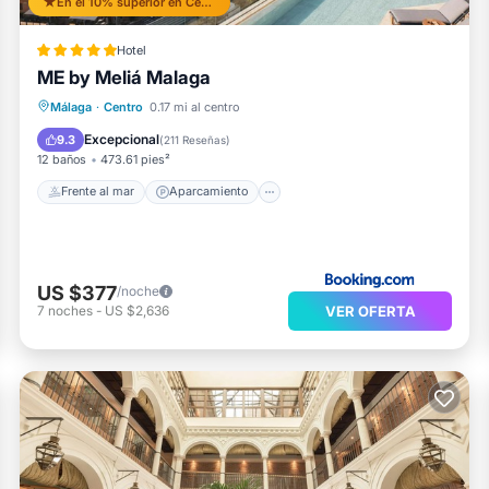
En el 10% superior en Centro
Hotel
ME by Meliá Malaga
Frente al mar
Aparcamiento
Piscina
Málaga
·
Centro
0.17 mi al centro
Vista al mar
Excepcional
9.3
(
211 Reseñas
)
12 baños
473.61 pies²
Frente al mar
Aparcamiento
US $377
/noche
VER OFERTA
7
noches
-
US $2,636