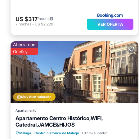
US $317
/noche
VER OFERTA
7
noches
-
US $2,220
Ahorra con
OneKey
Muy bien valorado
Apartamento
Apartamento Centro Histórico,WIFI,
Catedral,JAMCE&HIJOS
Vista al mar
Balcón/Terraza
Málaga
·
Centro histórico de Málaga
0.07 mi al centro