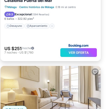
Catalonia Puerta del Mar
Desayuno
Aparcamiento
Málaga
·
Centro histórico de Málaga
0.18 mi al centro
Aire acondicionado
Internet
Excepcional
9.3
(
1394 Reseñas
)
6 baños
322.92 pies²
Desayuno
Aparcamiento
US $251
/noche
VER OFERTA
7
noches
-
US $1,760