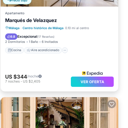
Precio bajó
Apartamento
Marqués de Velazquez
Cocina
Aire acondicionado
Internet
Málaga
·
Centro histórico de Málaga
0.10 mi al centro
Se admiten mascotas
Excepcional
9.8
(
17 Reseñas
)
2 Dormitorios
1 Baño
6 Invitados
Cocina
Aire acondicionado
US $344
/noche
7
noches
-
US $2,405
VER OFERTA