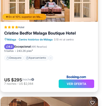
En el 10% superior en Malaga Historic Centre
Hotel
Cristine Bedfor Malaga Boutique Hotel
Desayuno
Aparcamiento
Málaga
·
Centro histórico de Málaga
0.10 mi al centro
Balcón/Terraza
Vistas
Excepcional
9.2
(
495 Reseñas
)
5 baños
243.26 pies²
Desayuno
Aparcamiento
US $295
/noche
VER OFERTA
7
noches
-
US $2,064