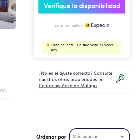
Verifique la disponibilidad
Serás redirigido a
Trato caliente - Ha sido visto 77 veces
hoy
¿No es el ajuste correcto? Consulte
nuestras otras propiedades en
Centro histórico de Málaga
ón.
la de
En
dor
Ordenar por
Más popular