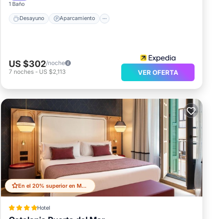
1 Baño
Desayuno
Aparcamiento
US $302
/noche
7
noches
-
US $2,113
VER OFERTA
En el 20% superior en Malaga Historic Centre
Hotel