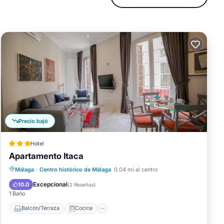
).
y
Precio bajó
Hotel
Apartamento Itaca
Balcón/Terraza
Cocina
Málaga
·
Centro histórico de Málaga
0.04 mi al centro
Aire acondicionado
Internet
Excepcional
10.0
(
2 Reseñas
)
1 Baño
Balcón/Terraza
Cocina