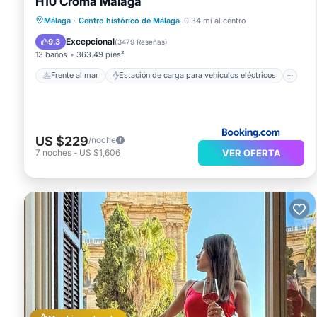
H10 Croma Málaga
Frente al mar
Estación de carga para vehículos eléctricos
Málaga
·
Centro histórico de Málaga
0.34 mi al centro
Aparcamiento
Piscina
Excepcional
9.3
(
3479 Reseñas
)
13 baños
363.49 pies²
Frente al mar
Estación de carga para vehículos eléctricos
US $229
/noche
VER OFERTA
7
noches
-
US $1,606