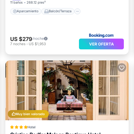
11 baños
268.12 pies²
Aparcamiento
Balcón/Terraza
US $279
/noche
VER OFERTA
7
noches
-
US $1,953
Muy bien valorado
Hotel