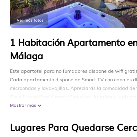
Ver más fotos
1 Habitación Apartamento en 
Málaga
Este apartotel para no fumadores dispone de wifi grati
Cada apartamento dispone de Smart TV con canales dig
microondas y lavavajillas. Apreciarás la comodidad de t
Coeo Fresca Roof Garden Signature Apartments ofrece 1
Mostrar más
agua gratuita. Estos alojamientos con mobiliario y dec
este apartotel de 3,5 estrellas, los alojamientos inclu
independiente y utensilios de cocina. Los baños están e
Lugares Para Quedarse Cerc
de pelo.