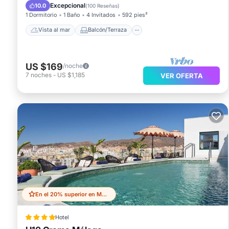
Vistas
Cocina
Excepcional
10.0
(
100 Reseñas
)
1 Dormitorio
1 Baño
4 Invitados
592 pies²
Vista al mar
Balcón/Terraza
US $169
/noche
7
noches
-
US $1,185
VER OFERTA
En el 20% superior en Malaga Historic Centre
Hotel