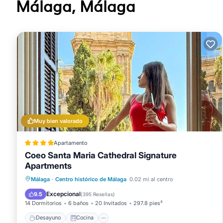
Málaga, Málaga
Los huéspedes pueden navegar por la web gracias a nues
Se ofrece una Smart TV de 43 pulgadas con canales digi
cortinas opacas. Se ofrece servicio de limpieza todos lo
Número de licencia : B02709590
Muy bien valorado
Apartamento
Coeo Santa Maria Cathedral Signature
Apartments
Desayuno
Cocina
Málaga
·
Centro histórico de Málaga
0.02 mi al centro
Aire acondicionado
Internet
Excepcional
9.5
(
395 Reseñas
)
14 Dormitorios
6 baños
20 Invitados
297.8 pies²
Desayuno
Cocina