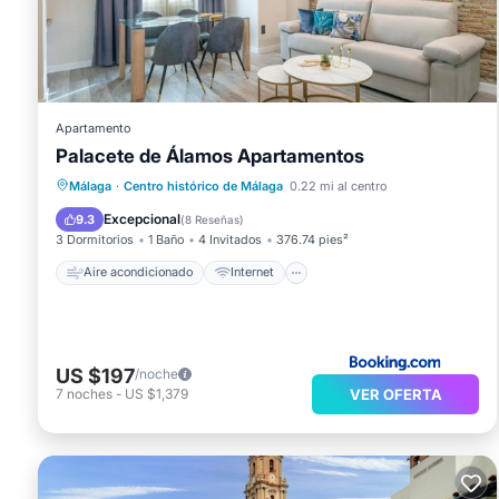
Apartamento
Palacete de Álamos Apartamentos
Aire acondicionado
Internet
Málaga
·
Centro histórico de Málaga
0.22 mi al centro
Apto para niños
TV
Excepcional
9.3
(
8 Reseñas
)
3 Dormitorios
1 Baño
4 Invitados
376.74 pies²
Aire acondicionado
Internet
US $197
/noche
VER OFERTA
7
noches
-
US $1,379